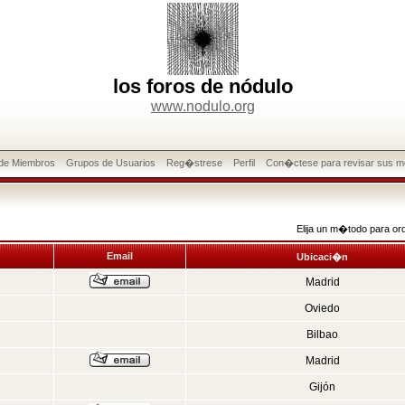
los foros de nódulo
www.nodulo.org
 de Miembros
Grupos de Usuarios
Reg�strese
Perfil
Con�ctese para revisar sus m
Elija un m�todo para or
Email
Ubicaci�n
Madrid
Oviedo
Bilbao
Madrid
Gijón