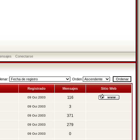
ensajes
Conectarse
denar:
Orden
Registrado
Mensajes
Sitio Web
116
09 Oct 2003
3
09 Oct 2003
371
09 Oct 2003
279
09 Oct 2003
0
09 Oct 2003