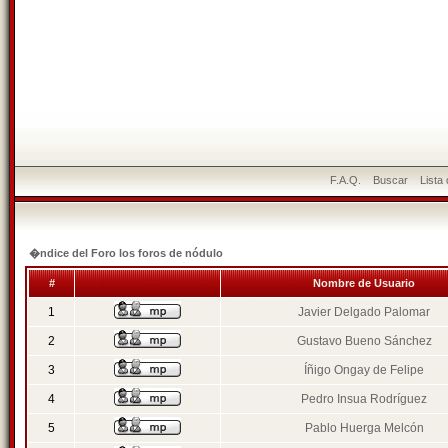
F.A.Q.
Buscar
Lista
�ndice del Foro los foros de nódulo
#
Nombre de Usuario
1
Javier Delgado Palomar
2
Gustavo Bueno Sánchez
3
Íñigo Ongay de Felipe
4
Pedro Insua Rodríguez
5
Pablo Huerga Melcón