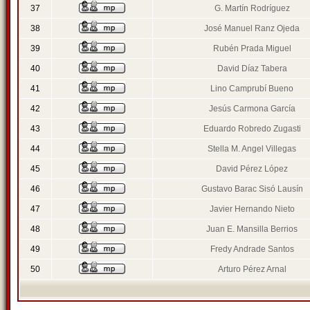
37
G. Martín Rodríguez
38
José Manuel Ranz Ojeda
39
Rubén Prada Miguel
40
David Díaz Tabera
41
Lino Camprubí Bueno
42
Jesús Carmona García
43
Eduardo Robredo Zugasti
44
Stella M. Angel Villegas
45
David Pérez López
46
Gustavo Barac Sisó Lausín
47
Javier Hernando Nieto
48
Juan E. Mansilla Berrios
49
Fredy Andrade Santos
50
Arturo Pérez Arnal