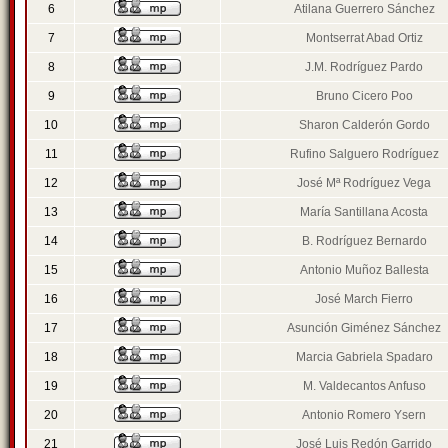
6
Atilana Guerrero Sánchez
7
Montserrat Abad Ortiz
8
J.M. Rodríguez Pardo
9
Bruno Cicero Poo
10
Sharon Calderón Gordo
11
Rufino Salguero Rodríguez
12
José Mª Rodríguez Vega
13
María Santillana Acosta
14
B. Rodríguez Bernardo
15
Antonio Muñoz Ballesta
16
José March Fierro
17
Asunción Giménez Sánchez
18
Marcia Gabriela Spadaro
19
M. Valdecantos Anfuso
20
Antonio Romero Ysern
21
José Luis Redón Garrido