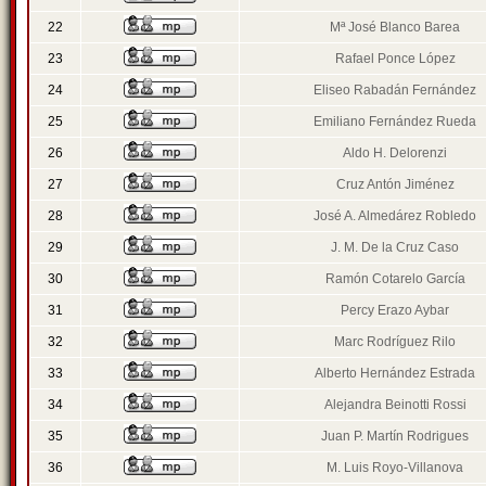
22
Mª José Blanco Barea
23
Rafael Ponce López
24
Eliseo Rabadán Fernández
25
Emiliano Fernández Rueda
26
Aldo H. Delorenzi
27
Cruz Antón Jiménez
28
José A. Almedárez Robledo
29
J. M. De la Cruz Caso
30
Ramón Cotarelo García
31
Percy Erazo Aybar
32
Marc Rodríguez Rilo
33
Alberto Hernández Estrada
34
Alejandra Beinotti Rossi
35
Juan P. Martín Rodrigues
36
M. Luis Royo-Villanova