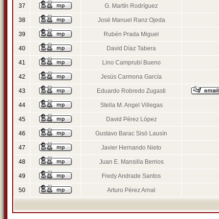
37
G. Martín Rodríguez
38
José Manuel Ranz Ojeda
39
Rubén Prada Miguel
40
David Díaz Tabera
41
Lino Camprubí Bueno
42
Jesús Carmona García
43
Eduardo Robredo Zugasti
44
Stella M. Angel Villegas
45
David Pérez López
46
Gustavo Barac Sisó Lausín
47
Javier Hernando Nieto
48
Juan E. Mansilla Berrios
49
Fredy Andrade Santos
50
Arturo Pérez Arnal