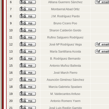
6
Atilana Guerrero Sánchez
7
Montserrat Abad Ortiz
8
J.M. Rodríguez Pardo
9
Bruno Cicero Poo
10
Sharon Calderón Gordo
11
Rufino Salguero Rodríguez
12
José Mª Rodríguez Vega
13
María Santillana Acosta
14
B. Rodríguez Bernardo
15
Antonio Muñoz Ballesta
16
José March Fierro
17
Asunción Giménez Sánchez
18
Marcia Gabriela Spadaro
19
M. Valdecantos Anfuso
20
Antonio Romero Ysern
21
José Luis Redón Garrido