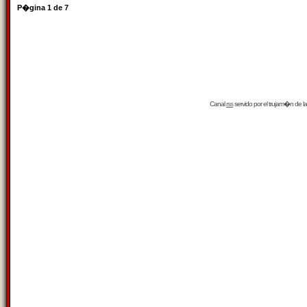
P�gina
1
de
7
Canal
rss
servido por el
trujam�n
de la