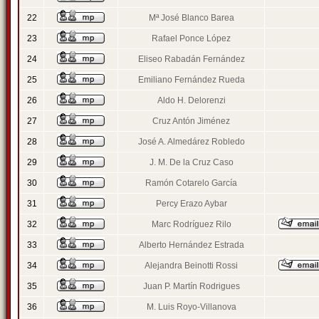
22
Mª José Blanco Barea
23
Rafael Ponce López
24
Eliseo Rabadán Fernández
25
Emiliano Fernández Rueda
26
Aldo H. Delorenzi
27
Cruz Antón Jiménez
28
José A. Almedárez Robledo
29
J. M. De la Cruz Caso
30
Ramón Cotarelo García
31
Percy Erazo Aybar
32
Marc Rodríguez Rilo
33
Alberto Hernández Estrada
34
Alejandra Beinotti Rossi
35
Juan P. Martín Rodrigues
36
M. Luis Royo-Villanova