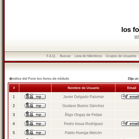
los f
w
F.A.Q.
Buscar
Lista de Miembros
Grupos de Usuarios
�ndice del Foro los foros de nódulo
Elija 
#
Nombre de Usuario
Email
1
Javier Delgado Palomar
2
Gustavo Bueno Sánchez
3
Íñigo Ongay de Felipe
4
Pedro Insua Rodríguez
5
Pablo Huerga Melcón