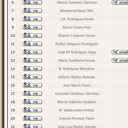
6
Atilana Guerrero Sánchez
7
Montserrat Abad Ortiz
8
J.M. Rodríguez Pardo
9
Bruno Cicero Poo
10
Sharon Calderón Gordo
11
Rufino Salguero Rodríguez
12
José Mª Rodríguez Vega
13
María Santillana Acosta
14
B. Rodríguez Bernardo
15
Antonio Muñoz Ballesta
16
José March Fierro
17
Asunción Giménez Sánchez
18
Marcia Gabriela Spadaro
19
M. Valdecantos Anfuso
20
Antonio Romero Ysern
21
José Luis Redón Garrido