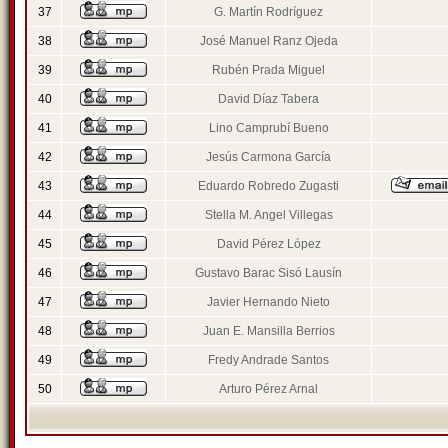
37
G. Martín Rodríguez
38
José Manuel Ranz Ojeda
39
Rubén Prada Miguel
40
David Díaz Tabera
41
Lino Camprubí Bueno
42
Jesús Carmona García
43
Eduardo Robredo Zugasti
44
Stella M. Angel Villegas
45
David Pérez López
46
Gustavo Barac Sisó Lausín
47
Javier Hernando Nieto
48
Juan E. Mansilla Berrios
49
Fredy Andrade Santos
50
Arturo Pérez Arnal