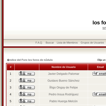
los f
w
F.A.Q.
Buscar
Lista de Miembros
Grupos de Usuarios
�ndice del Foro los foros de nódulo
Elija 
#
Nombre de Usuario
Email
1
Javier Delgado Palomar
2
Gustavo Bueno Sánchez
3
Íñigo Ongay de Felipe
4
Pedro Insua Rodríguez
5
Pablo Huerga Melcón