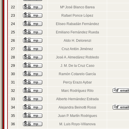
22
Mª José Blanco Barea
23
Rafael Ponce López
24
Eliseo Rabadán Fernández
25
Emiliano Fernández Rueda
26
Aldo H. Delorenzi
27
Cruz Antón Jiménez
28
José A. Almedárez Robledo
29
J. M. De la Cruz Caso
30
Ramón Cotarelo García
31
Percy Erazo Aybar
32
Marc Rodríguez Rilo
33
Alberto Hernández Estrada
34
Alejandra Beinotti Rossi
35
Juan P. Martín Rodrigues
36
M. Luis Royo-Villanova