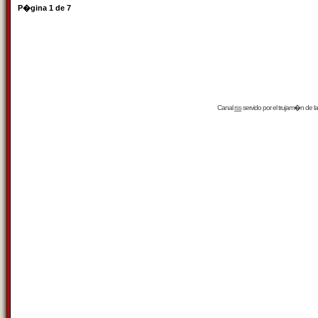
P�gina
1
de
7
Canal
rss
servido por el
trujam�n
de la