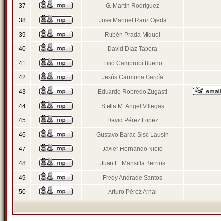
37
G. Martín Rodríguez
38
José Manuel Ranz Ojeda
39
Rubén Prada Miguel
40
David Díaz Tabera
41
Lino Camprubí Bueno
42
Jesús Carmona García
43
Eduardo Robredo Zugasti
44
Stella M. Angel Villegas
45
David Pérez López
46
Gustavo Barac Sisó Lausín
47
Javier Hernando Nieto
48
Juan E. Mansilla Berrios
49
Fredy Andrade Santos
50
Arturo Pérez Arnal