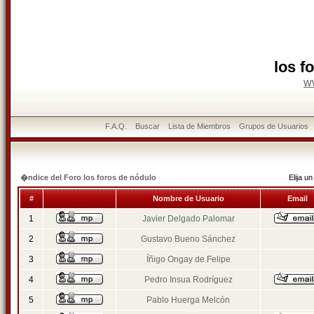
los f
w
F.A.Q.
Buscar
Lista de Miembros
Grupos de Usuarios
�ndice del Foro los foros de nódulo
Elija 
#
Nombre de Usuario
Email
1
Javier Delgado Palomar
2
Gustavo Bueno Sánchez
3
Íñigo Ongay de Felipe
4
Pedro Insua Rodríguez
5
Pablo Huerga Melcón