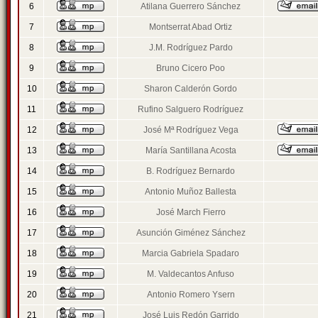
6
Atilana Guerrero Sánchez
7
Montserrat Abad Ortiz
8
J.M. Rodríguez Pardo
9
Bruno Cicero Poo
10
Sharon Calderón Gordo
11
Rufino Salguero Rodríguez
12
José Mª Rodríguez Vega
13
María Santillana Acosta
14
B. Rodríguez Bernardo
15
Antonio Muñoz Ballesta
16
José March Fierro
17
Asunción Giménez Sánchez
18
Marcia Gabriela Spadaro
19
M. Valdecantos Anfuso
20
Antonio Romero Ysern
21
José Luis Redón Garrido