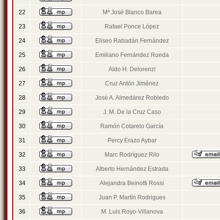
22
Mª José Blanco Barea
23
Rafael Ponce López
24
Eliseo Rabadán Fernández
25
Emiliano Fernández Rueda
26
Aldo H. Delorenzi
27
Cruz Antón Jiménez
28
José A. Almedárez Robledo
29
J. M. De la Cruz Caso
30
Ramón Cotarelo García
31
Percy Erazo Aybar
32
Marc Rodríguez Rilo
33
Alberto Hernández Estrada
34
Alejandra Beinotti Rossi
35
Juan P. Martín Rodrigues
36
M. Luis Royo-Villanova