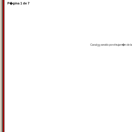
P�gina
1
de
7
Canal
rss
servido por el
trujam�n
de la