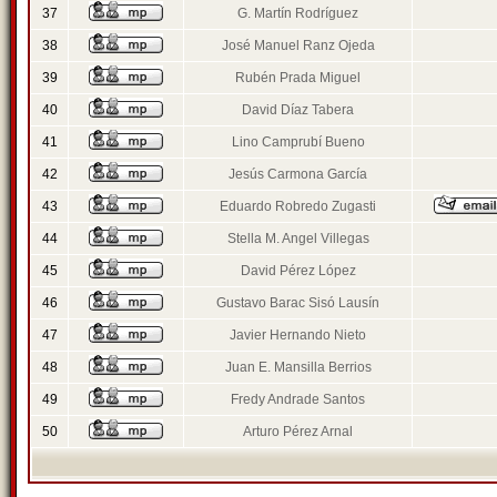
37
G. Martín Rodríguez
38
José Manuel Ranz Ojeda
39
Rubén Prada Miguel
40
David Díaz Tabera
41
Lino Camprubí Bueno
42
Jesús Carmona García
43
Eduardo Robredo Zugasti
44
Stella M. Angel Villegas
45
David Pérez López
46
Gustavo Barac Sisó Lausín
47
Javier Hernando Nieto
48
Juan E. Mansilla Berrios
49
Fredy Andrade Santos
50
Arturo Pérez Arnal