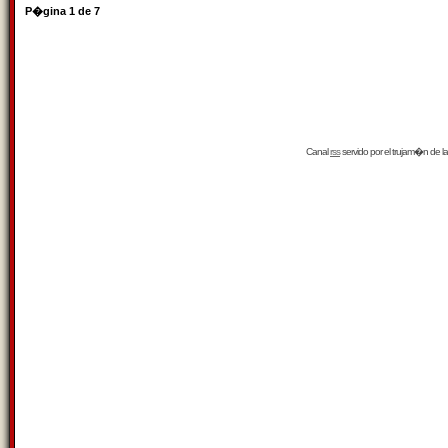
P�gina
1
de
7
Canal
rss
servido por el
trujam�n
de la