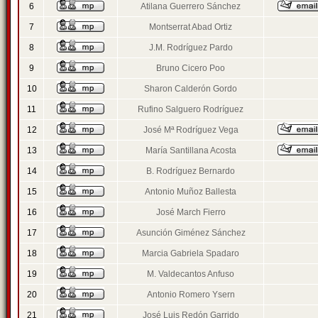
6
Atilana Guerrero Sánchez
7
Montserrat Abad Ortiz
8
J.M. Rodríguez Pardo
9
Bruno Cicero Poo
10
Sharon Calderón Gordo
11
Rufino Salguero Rodríguez
12
José Mª Rodríguez Vega
13
María Santillana Acosta
14
B. Rodríguez Bernardo
15
Antonio Muñoz Ballesta
16
José March Fierro
17
Asunción Giménez Sánchez
18
Marcia Gabriela Spadaro
19
M. Valdecantos Anfuso
20
Antonio Romero Ysern
21
José Luis Redón Garrido