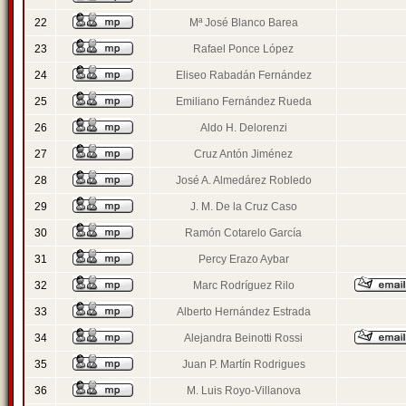
22
Mª José Blanco Barea
23
Rafael Ponce López
24
Eliseo Rabadán Fernández
25
Emiliano Fernández Rueda
26
Aldo H. Delorenzi
27
Cruz Antón Jiménez
28
José A. Almedárez Robledo
29
J. M. De la Cruz Caso
30
Ramón Cotarelo García
31
Percy Erazo Aybar
32
Marc Rodríguez Rilo
33
Alberto Hernández Estrada
34
Alejandra Beinotti Rossi
35
Juan P. Martín Rodrigues
36
M. Luis Royo-Villanova