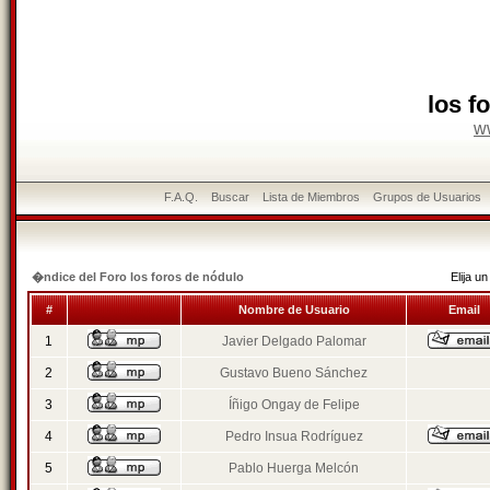
los f
w
F.A.Q.
Buscar
Lista de Miembros
Grupos de Usuarios
�ndice del Foro los foros de nódulo
Elija 
#
Nombre de Usuario
Email
1
Javier Delgado Palomar
2
Gustavo Bueno Sánchez
3
Íñigo Ongay de Felipe
4
Pedro Insua Rodríguez
5
Pablo Huerga Melcón