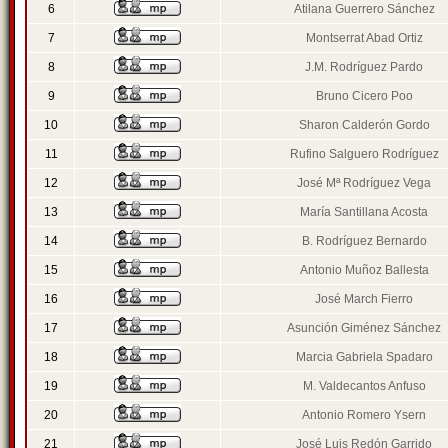
6
Atilana Guerrero Sánchez
7
Montserrat Abad Ortiz
8
J.M. Rodríguez Pardo
9
Bruno Cicero Poo
10
Sharon Calderón Gordo
11
Rufino Salguero Rodríguez
12
José Mª Rodríguez Vega
13
María Santillana Acosta
14
B. Rodríguez Bernardo
15
Antonio Muñoz Ballesta
16
José March Fierro
17
Asunción Giménez Sánchez
18
Marcia Gabriela Spadaro
19
M. Valdecantos Anfuso
20
Antonio Romero Ysern
21
José Luis Redón Garrido