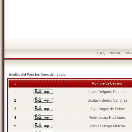
F.A.Q.
Buscar
Lista
�ndice del Foro los foros de nódulo
#
Nombre de Usuario
1
Javier Delgado Palomar
2
Gustavo Bueno Sánchez
3
Íñigo Ongay de Felipe
4
Pedro Insua Rodríguez
5
Pablo Huerga Melcón