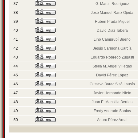
37
G. Martín Rodríguez
38
José Manuel Ranz Ojeda
39
Rubén Prada Miguel
40
David Díaz Tabera
41
Lino Camprubí Bueno
42
Jesús Carmona García
43
Eduardo Robredo Zugasti
44
Stella M. Angel Villegas
45
David Pérez López
46
Gustavo Barac Sisó Lausín
47
Javier Hernando Nieto
48
Juan E. Mansilla Berrios
49
Fredy Andrade Santos
50
Arturo Pérez Arnal