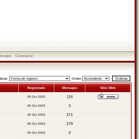
ensajes
Conectarse
denar:
Orden
Registrado
Mensajes
Sitio Web
116
09 Oct 2003
3
09 Oct 2003
371
09 Oct 2003
279
09 Oct 2003
0
09 Oct 2003