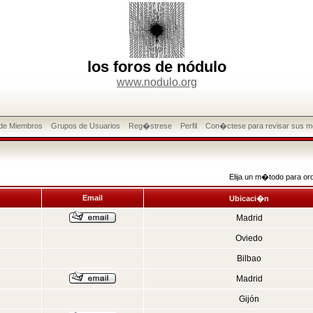
los foros de nódulo
www.nodulo.org
 de Miembros
Grupos de Usuarios
Reg�strese
Perfil
Con�ctese para revisar sus m
Elija un m�todo para or
Email
Ubicaci�n
Madrid
Oviedo
Bilbao
Madrid
Gijón