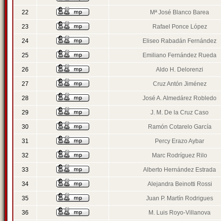
22
Mª José Blanco Barea
23
Rafael Ponce López
24
Eliseo Rabadán Fernández
25
Emiliano Fernández Rueda
26
Aldo H. Delorenzi
27
Cruz Antón Jiménez
28
José A. Almedárez Robledo
29
J. M. De la Cruz Caso
30
Ramón Cotarelo García
31
Percy Erazo Aybar
32
Marc Rodríguez Rilo
33
Alberto Hernández Estrada
34
Alejandra Beinotti Rossi
35
Juan P. Martín Rodrigues
36
M. Luis Royo-Villanova