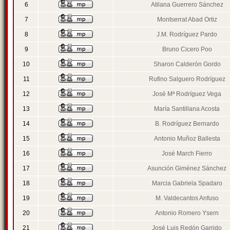
6
Atilana Guerrero Sánchez
7
Montserrat Abad Ortiz
8
J.M. Rodríguez Pardo
9
Bruno Cicero Poo
10
Sharon Calderón Gordo
11
Rufino Salguero Rodríguez
12
José Mª Rodríguez Vega
13
María Santillana Acosta
14
B. Rodríguez Bernardo
15
Antonio Muñoz Ballesta
16
José March Fierro
17
Asunción Giménez Sánchez
18
Marcia Gabriela Spadaro
19
M. Valdecantos Anfuso
20
Antonio Romero Ysern
21
José Luis Redón Garrido