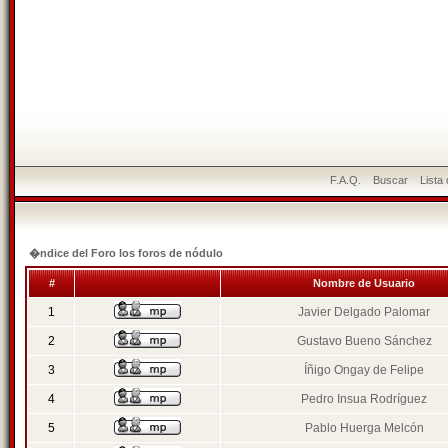
F.A.Q.
Buscar
Lista
�ndice del Foro los foros de nódulo
#
Nombre de Usuario
1
Javier Delgado Palomar
2
Gustavo Bueno Sánchez
3
Íñigo Ongay de Felipe
4
Pedro Insua Rodríguez
5
Pablo Huerga Melcón