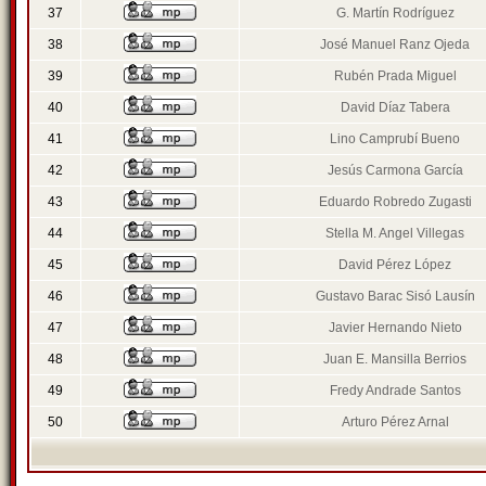
37
G. Martín Rodríguez
38
José Manuel Ranz Ojeda
39
Rubén Prada Miguel
40
David Díaz Tabera
41
Lino Camprubí Bueno
42
Jesús Carmona García
43
Eduardo Robredo Zugasti
44
Stella M. Angel Villegas
45
David Pérez López
46
Gustavo Barac Sisó Lausín
47
Javier Hernando Nieto
48
Juan E. Mansilla Berrios
49
Fredy Andrade Santos
50
Arturo Pérez Arnal