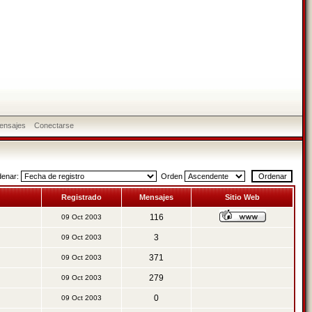
ensajes
Conectarse
denar:
Orden
Registrado
Mensajes
Sitio Web
116
09 Oct 2003
3
09 Oct 2003
371
09 Oct 2003
279
09 Oct 2003
0
09 Oct 2003