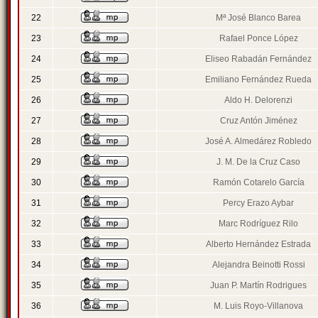
22
Mª José Blanco Barea
23
Rafael Ponce López
24
Eliseo Rabadán Fernández
25
Emiliano Fernández Rueda
26
Aldo H. Delorenzi
27
Cruz Antón Jiménez
28
José A. Almedárez Robledo
29
J. M. De la Cruz Caso
30
Ramón Cotarelo García
31
Percy Erazo Aybar
32
Marc Rodríguez Rilo
33
Alberto Hernández Estrada
34
Alejandra Beinotti Rossi
35
Juan P. Martín Rodrigues
36
M. Luis Royo-Villanova