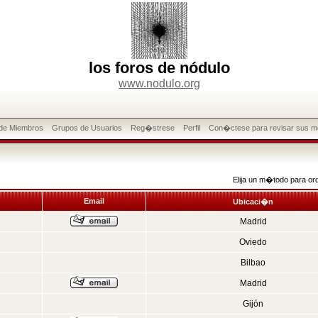
los foros de nódulo
www.nodulo.org
 de Miembros
Grupos de Usuarios
Reg�strese
Perfil
Con�ctese para revisar sus m
Elija un m�todo para or
Email
Ubicaci�n
Madrid
Oviedo
Bilbao
Madrid
Gijón