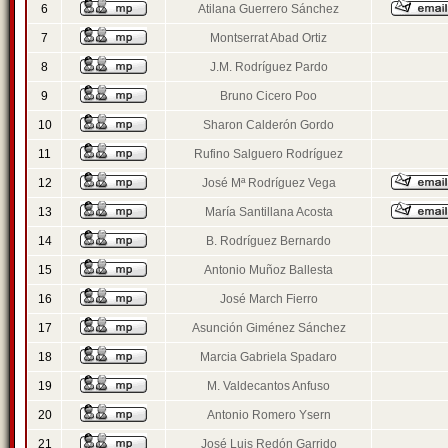
6
Atilana Guerrero Sánchez
7
Montserrat Abad Ortiz
8
J.M. Rodríguez Pardo
9
Bruno Cicero Poo
10
Sharon Calderón Gordo
11
Rufino Salguero Rodríguez
12
José Mª Rodríguez Vega
13
María Santillana Acosta
14
B. Rodríguez Bernardo
15
Antonio Muñoz Ballesta
16
José March Fierro
17
Asunción Giménez Sánchez
18
Marcia Gabriela Spadaro
19
M. Valdecantos Anfuso
20
Antonio Romero Ysern
21
José Luis Redón Garrido