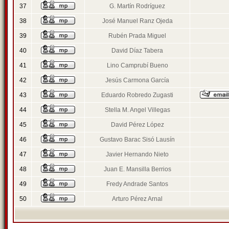
37
G. Martín Rodríguez
38
José Manuel Ranz Ojeda
39
Rubén Prada Miguel
40
David Díaz Tabera
41
Lino Camprubí Bueno
42
Jesús Carmona García
43
Eduardo Robredo Zugasti
44
Stella M. Angel Villegas
45
David Pérez López
46
Gustavo Barac Sisó Lausín
47
Javier Hernando Nieto
48
Juan E. Mansilla Berrios
49
Fredy Andrade Santos
50
Arturo Pérez Arnal