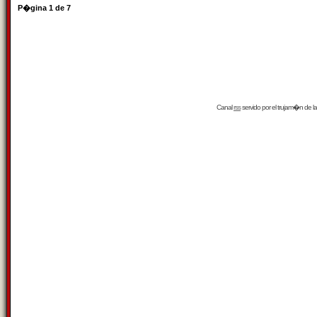
P�gina
1
de
7
Canal
rss
servido por el
trujam�n
de la