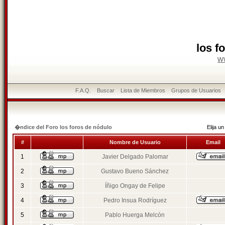
los f
w
F.A.Q.
Buscar
Lista de Miembros
Grupos de Usuarios
�ndice del Foro los foros de nódulo
Elija 
#
Nombre de Usuario
Email
1
Javier Delgado Palomar
2
Gustavo Bueno Sánchez
3
Íñigo Ongay de Felipe
4
Pedro Insua Rodríguez
5
Pablo Huerga Melcón