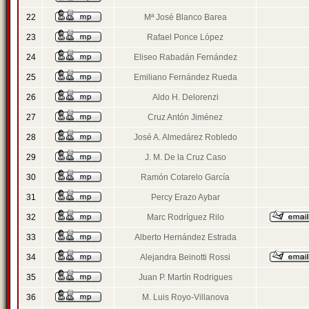
22
Mª José Blanco Barea
23
Rafael Ponce López
24
Eliseo Rabadán Fernández
25
Emiliano Fernández Rueda
26
Aldo H. Delorenzi
27
Cruz Antón Jiménez
28
José A. Almedárez Robledo
29
J. M. De la Cruz Caso
30
Ramón Cotarelo García
31
Percy Erazo Aybar
32
Marc Rodríguez Rilo
33
Alberto Hernández Estrada
34
Alejandra Beinotti Rossi
35
Juan P. Martín Rodrigues
36
M. Luis Royo-Villanova