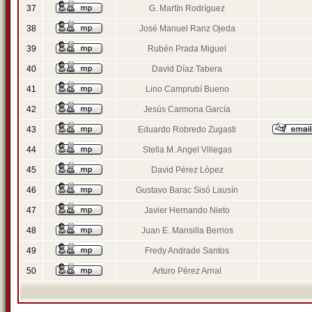
37
G. Martín Rodríguez
38
José Manuel Ranz Ojeda
39
Rubén Prada Miguel
40
David Díaz Tabera
41
Lino Camprubí Bueno
42
Jesús Carmona García
43
Eduardo Robredo Zugasti
44
Stella M. Angel Villegas
45
David Pérez López
46
Gustavo Barac Sisó Lausín
47
Javier Hernando Nieto
48
Juan E. Mansilla Berrios
49
Fredy Andrade Santos
50
Arturo Pérez Arnal