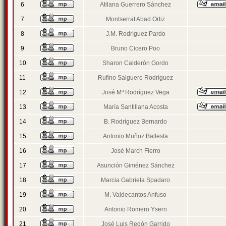
6
Atilana Guerrero Sánchez
7
Montserrat Abad Ortiz
8
J.M. Rodríguez Pardo
9
Bruno Cicero Poo
10
Sharon Calderón Gordo
11
Rufino Salguero Rodríguez
12
José Mª Rodríguez Vega
13
María Santillana Acosta
14
B. Rodríguez Bernardo
15
Antonio Muñoz Ballesta
16
José March Fierro
17
Asunción Giménez Sánchez
18
Marcia Gabriela Spadaro
19
M. Valdecantos Anfuso
20
Antonio Romero Ysern
21
José Luis Redón Garrido