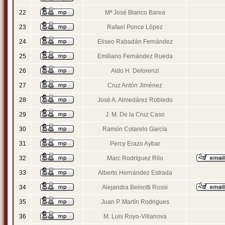
22
Mª José Blanco Barea
23
Rafael Ponce López
24
Eliseo Rabadán Fernández
25
Emiliano Fernández Rueda
26
Aldo H. Delorenzi
27
Cruz Antón Jiménez
28
José A. Almedárez Robledo
29
J. M. De la Cruz Caso
30
Ramón Cotarelo García
31
Percy Erazo Aybar
32
Marc Rodríguez Rilo
33
Alberto Hernández Estrada
34
Alejandra Beinotti Rossi
35
Juan P. Martín Rodrigues
36
M. Luis Royo-Villanova