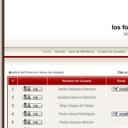
los f
w
F.A.Q.
Buscar
Lista de Miembros
Grupos de Usuarios
�ndice del Foro los foros de nódulo
Elija 
#
Nombre de Usuario
Email
1
Javier Delgado Palomar
2
Gustavo Bueno Sánchez
3
Íñigo Ongay de Felipe
4
Pedro Insua Rodríguez
5
Pablo Huerga Melcón