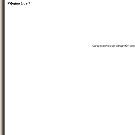
P�gina
1
de
7
Canal
rss
servido por el
trujam�n
de la