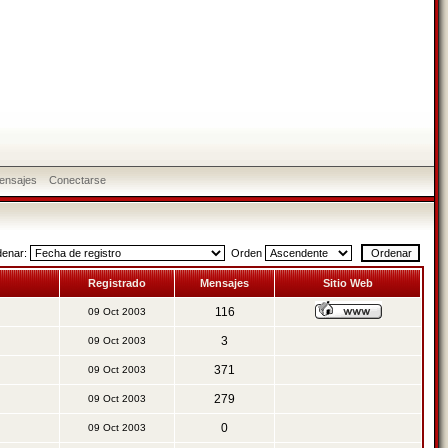
ensajes
Conectarse
denar:
Orden
Registrado
Mensajes
Sitio Web
116
09 Oct 2003
3
09 Oct 2003
371
09 Oct 2003
279
09 Oct 2003
0
09 Oct 2003