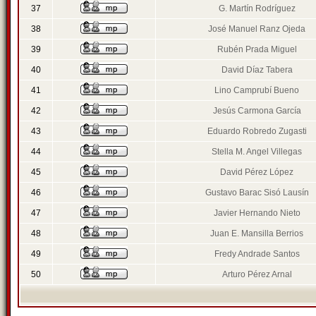
37
G. Martín Rodríguez
38
José Manuel Ranz Ojeda
39
Rubén Prada Miguel
40
David Díaz Tabera
41
Lino Camprubí Bueno
42
Jesús Carmona García
43
Eduardo Robredo Zugasti
44
Stella M. Angel Villegas
45
David Pérez López
46
Gustavo Barac Sisó Lausín
47
Javier Hernando Nieto
48
Juan E. Mansilla Berrios
49
Fredy Andrade Santos
50
Arturo Pérez Arnal