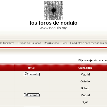
los foros de nódulo
www.nodulo.org
 de Miembros
Grupos de Usuarios
Reg�strese
Perfil
Con�ctese para revisar sus m
Elija un m�todo para or
Email
Ubicaci�n
Madrid
Oviedo
Bilbao
Madrid
Gijón