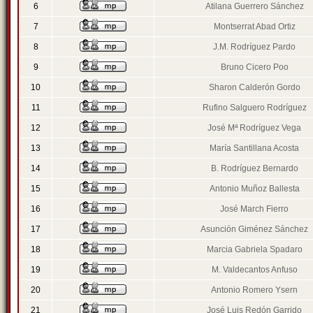
6
Atilana Guerrero Sánchez
7
Montserrat Abad Ortiz
8
J.M. Rodríguez Pardo
9
Bruno Cicero Poo
10
Sharon Calderón Gordo
11
Rufino Salguero Rodríguez
12
José Mª Rodríguez Vega
13
María Santillana Acosta
14
B. Rodríguez Bernardo
15
Antonio Muñoz Ballesta
16
José March Fierro
17
Asunción Giménez Sánchez
18
Marcia Gabriela Spadaro
19
M. Valdecantos Anfuso
20
Antonio Romero Ysern
21
José Luis Redón Garrido