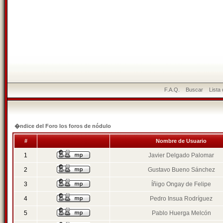
F.A.Q.
Buscar
Lista
�ndice del Foro los foros de nódulo
#
Nombre de Usuario
1
Javier Delgado Palomar
2
Gustavo Bueno Sánchez
3
Íñigo Ongay de Felipe
4
Pedro Insua Rodríguez
5
Pablo Huerga Melcón