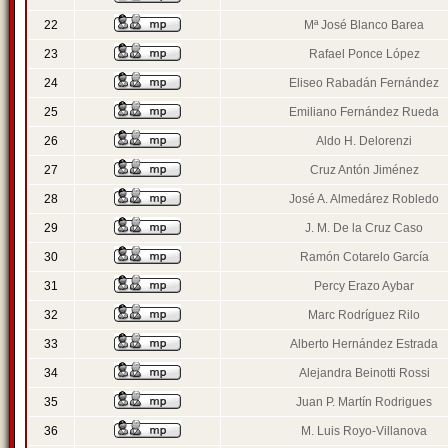
22
Mª José Blanco Barea
23
Rafael Ponce López
24
Eliseo Rabadán Fernández
25
Emiliano Fernández Rueda
26
Aldo H. Delorenzi
27
Cruz Antón Jiménez
28
José A. Almedárez Robledo
29
J. M. De la Cruz Caso
30
Ramón Cotarelo García
31
Percy Erazo Aybar
32
Marc Rodríguez Rilo
33
Alberto Hernández Estrada
34
Alejandra Beinotti Rossi
35
Juan P. Martín Rodrigues
36
M. Luis Royo-Villanova