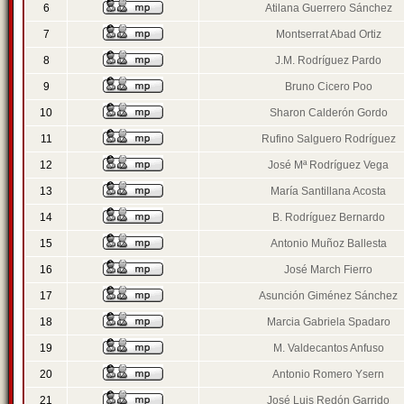
6
Atilana Guerrero Sánchez
7
Montserrat Abad Ortiz
8
J.M. Rodríguez Pardo
9
Bruno Cicero Poo
10
Sharon Calderón Gordo
11
Rufino Salguero Rodríguez
12
José Mª Rodríguez Vega
13
María Santillana Acosta
14
B. Rodríguez Bernardo
15
Antonio Muñoz Ballesta
16
José March Fierro
17
Asunción Giménez Sánchez
18
Marcia Gabriela Spadaro
19
M. Valdecantos Anfuso
20
Antonio Romero Ysern
21
José Luis Redón Garrido