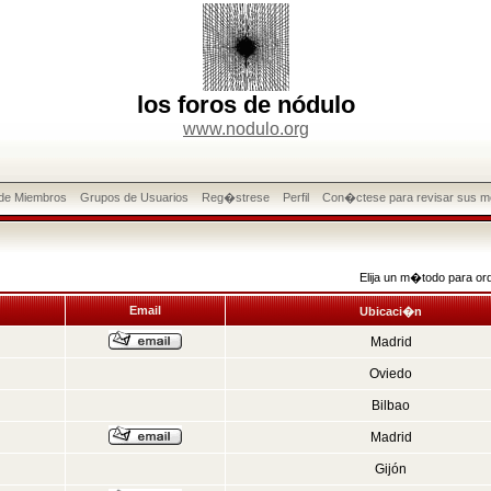
los foros de nódulo
www.nodulo.org
 de Miembros
Grupos de Usuarios
Reg�strese
Perfil
Con�ctese para revisar sus m
Elija un m�todo para or
Email
Ubicaci�n
Madrid
Oviedo
Bilbao
Madrid
Gijón