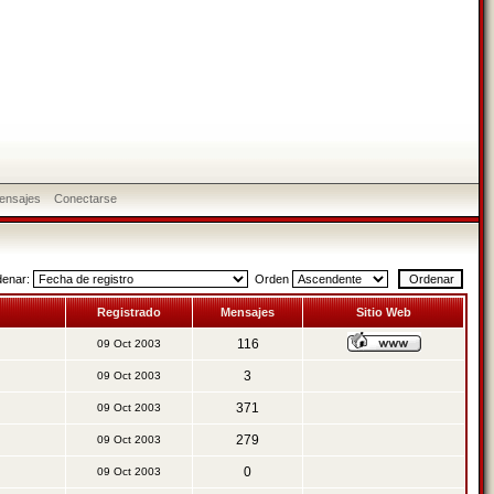
ensajes
Conectarse
denar:
Orden
Registrado
Mensajes
Sitio Web
116
09 Oct 2003
3
09 Oct 2003
371
09 Oct 2003
279
09 Oct 2003
0
09 Oct 2003