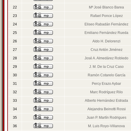
22
Mª José Blanco Barea
23
Rafael Ponce López
24
Eliseo Rabadán Fernández
25
Emiliano Fernández Rueda
26
Aldo H. Delorenzi
27
Cruz Antón Jiménez
28
José A. Almedárez Robledo
29
J. M. De la Cruz Caso
30
Ramón Cotarelo García
31
Percy Erazo Aybar
32
Marc Rodríguez Rilo
33
Alberto Hernández Estrada
34
Alejandra Beinotti Rossi
35
Juan P. Martín Rodrigues
36
M. Luis Royo-Villanova