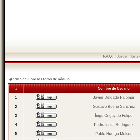
F.A.Q.
Buscar
Lista
�ndice del Foro los foros de nódulo
#
Nombre de Usuario
1
Javier Delgado Palomar
2
Gustavo Bueno Sánchez
3
Íñigo Ongay de Felipe
4
Pedro Insua Rodríguez
5
Pablo Huerga Melcón