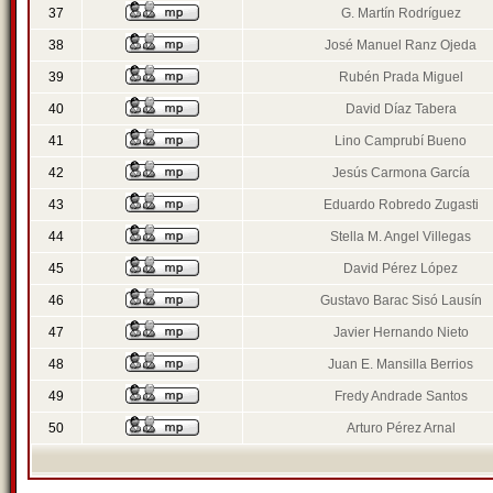
37
G. Martín Rodríguez
38
José Manuel Ranz Ojeda
39
Rubén Prada Miguel
40
David Díaz Tabera
41
Lino Camprubí Bueno
42
Jesús Carmona García
43
Eduardo Robredo Zugasti
44
Stella M. Angel Villegas
45
David Pérez López
46
Gustavo Barac Sisó Lausín
47
Javier Hernando Nieto
48
Juan E. Mansilla Berrios
49
Fredy Andrade Santos
50
Arturo Pérez Arnal