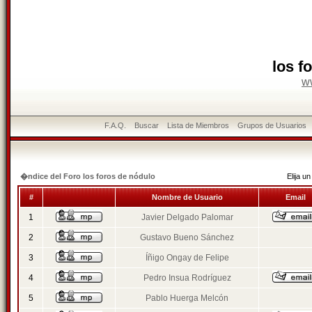
los f
w
F.A.Q.
Buscar
Lista de Miembros
Grupos de Usuarios
�ndice del Foro los foros de nódulo
Elija 
#
Nombre de Usuario
Email
1
Javier Delgado Palomar
2
Gustavo Bueno Sánchez
3
Íñigo Ongay de Felipe
4
Pedro Insua Rodríguez
5
Pablo Huerga Melcón