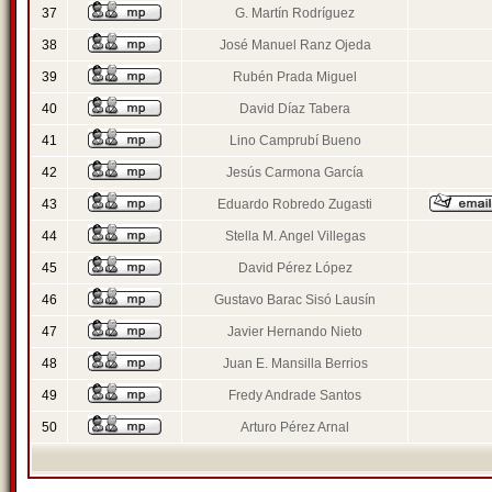
37
G. Martín Rodríguez
38
José Manuel Ranz Ojeda
39
Rubén Prada Miguel
40
David Díaz Tabera
41
Lino Camprubí Bueno
42
Jesús Carmona García
43
Eduardo Robredo Zugasti
44
Stella M. Angel Villegas
45
David Pérez López
46
Gustavo Barac Sisó Lausín
47
Javier Hernando Nieto
48
Juan E. Mansilla Berrios
49
Fredy Andrade Santos
50
Arturo Pérez Arnal