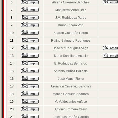
6
Atilana Guerrero Sánchez
7
Montserrat Abad Ortiz
8
J.M. Rodríguez Pardo
9
Bruno Cicero Poo
10
Sharon Calderón Gordo
11
Rufino Salguero Rodríguez
12
José Mª Rodríguez Vega
13
María Santillana Acosta
14
B. Rodríguez Bernardo
15
Antonio Muñoz Ballesta
16
José March Fierro
17
Asunción Giménez Sánchez
18
Marcia Gabriela Spadaro
19
M. Valdecantos Anfuso
20
Antonio Romero Ysern
21
José Luis Redón Garrido