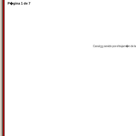
P�gina
1
de
7
Canal
rss
servido por el
trujam�n
de la