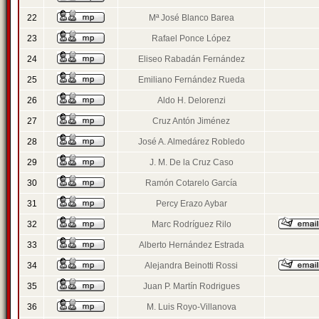
22
Mª José Blanco Barea
23
Rafael Ponce López
24
Eliseo Rabadán Fernández
25
Emiliano Fernández Rueda
26
Aldo H. Delorenzi
27
Cruz Antón Jiménez
28
José A. Almedárez Robledo
29
J. M. De la Cruz Caso
30
Ramón Cotarelo García
31
Percy Erazo Aybar
32
Marc Rodríguez Rilo
33
Alberto Hernández Estrada
34
Alejandra Beinotti Rossi
35
Juan P. Martín Rodrigues
36
M. Luis Royo-Villanova