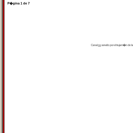
P�gina
1
de
7
Canal
rss
servido por el
trujam�n
de la