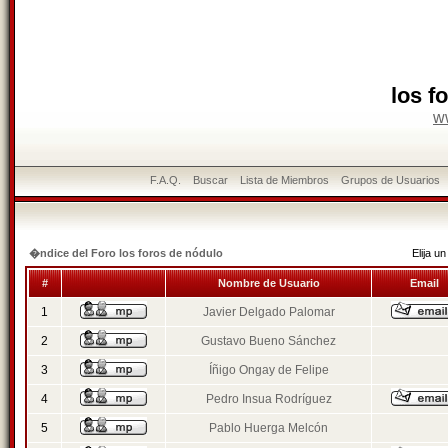
los f
w
F.A.Q.
Buscar
Lista de Miembros
Grupos de Usuarios
�ndice del Foro los foros de nódulo
Elija 
#
Nombre de Usuario
Email
1
Javier Delgado Palomar
2
Gustavo Bueno Sánchez
3
Íñigo Ongay de Felipe
4
Pedro Insua Rodríguez
5
Pablo Huerga Melcón