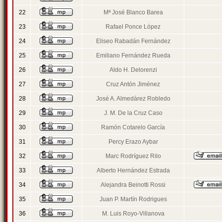
22
Mª José Blanco Barea
23
Rafael Ponce López
24
Eliseo Rabadán Fernández
25
Emiliano Fernández Rueda
26
Aldo H. Delorenzi
27
Cruz Antón Jiménez
28
José A. Almedárez Robledo
29
J. M. De la Cruz Caso
30
Ramón Cotarelo García
31
Percy Erazo Aybar
32
Marc Rodríguez Rilo
33
Alberto Hernández Estrada
34
Alejandra Beinotti Rossi
35
Juan P. Martín Rodrigues
36
M. Luis Royo-Villanova