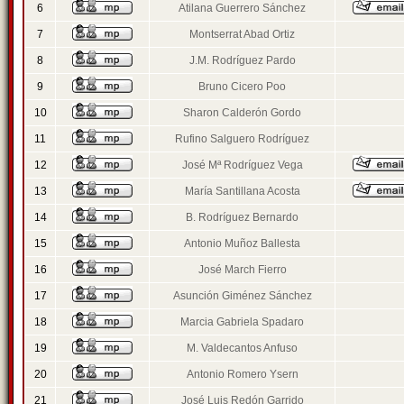
6
Atilana Guerrero Sánchez
7
Montserrat Abad Ortiz
8
J.M. Rodríguez Pardo
9
Bruno Cicero Poo
10
Sharon Calderón Gordo
11
Rufino Salguero Rodríguez
12
José Mª Rodríguez Vega
13
María Santillana Acosta
14
B. Rodríguez Bernardo
15
Antonio Muñoz Ballesta
16
José March Fierro
17
Asunción Giménez Sánchez
18
Marcia Gabriela Spadaro
19
M. Valdecantos Anfuso
20
Antonio Romero Ysern
21
José Luis Redón Garrido