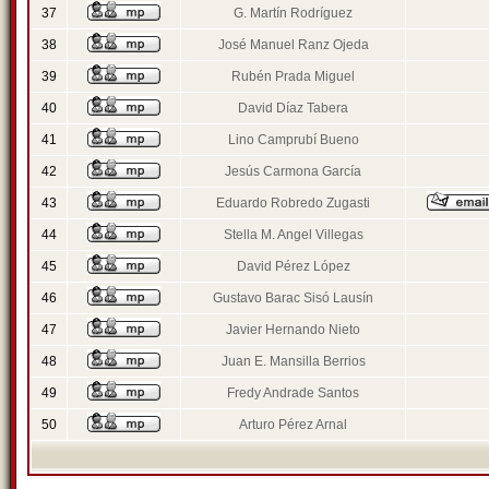
37
G. Martín Rodríguez
38
José Manuel Ranz Ojeda
39
Rubén Prada Miguel
40
David Díaz Tabera
41
Lino Camprubí Bueno
42
Jesús Carmona García
43
Eduardo Robredo Zugasti
44
Stella M. Angel Villegas
45
David Pérez López
46
Gustavo Barac Sisó Lausín
47
Javier Hernando Nieto
48
Juan E. Mansilla Berrios
49
Fredy Andrade Santos
50
Arturo Pérez Arnal