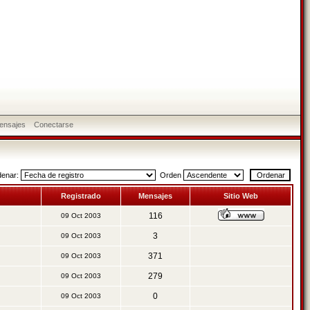
ensajes
Conectarse
denar:
Orden
Registrado
Mensajes
Sitio Web
116
09 Oct 2003
3
09 Oct 2003
371
09 Oct 2003
279
09 Oct 2003
0
09 Oct 2003