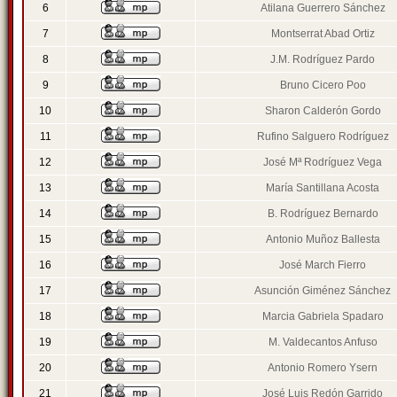
6
Atilana Guerrero Sánchez
7
Montserrat Abad Ortiz
8
J.M. Rodríguez Pardo
9
Bruno Cicero Poo
10
Sharon Calderón Gordo
11
Rufino Salguero Rodríguez
12
José Mª Rodríguez Vega
13
María Santillana Acosta
14
B. Rodríguez Bernardo
15
Antonio Muñoz Ballesta
16
José March Fierro
17
Asunción Giménez Sánchez
18
Marcia Gabriela Spadaro
19
M. Valdecantos Anfuso
20
Antonio Romero Ysern
21
José Luis Redón Garrido