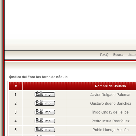
F.A.Q.
Buscar
Lista
�ndice del Foro los foros de nódulo
#
Nombre de Usuario
1
Javier Delgado Palomar
2
Gustavo Bueno Sánchez
3
Íñigo Ongay de Felipe
4
Pedro Insua Rodríguez
5
Pablo Huerga Melcón