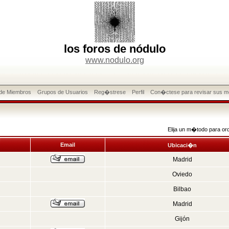
los foros de nódulo
www.nodulo.org
 de Miembros
Grupos de Usuarios
Reg�strese
Perfil
Con�ctese para revisar sus m
Elija un m�todo para or
Email
Ubicaci�n
Madrid
Oviedo
Bilbao
Madrid
Gijón