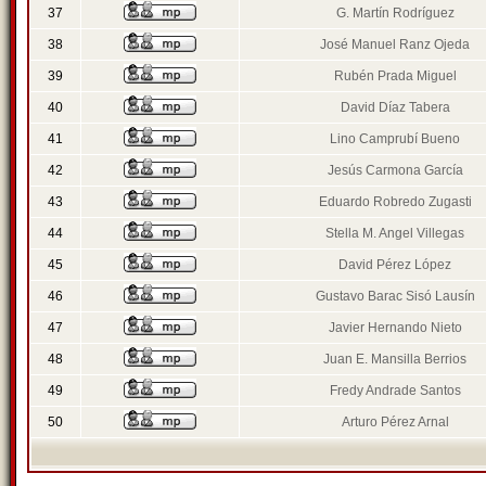
37
G. Martín Rodríguez
38
José Manuel Ranz Ojeda
39
Rubén Prada Miguel
40
David Díaz Tabera
41
Lino Camprubí Bueno
42
Jesús Carmona García
43
Eduardo Robredo Zugasti
44
Stella M. Angel Villegas
45
David Pérez López
46
Gustavo Barac Sisó Lausín
47
Javier Hernando Nieto
48
Juan E. Mansilla Berrios
49
Fredy Andrade Santos
50
Arturo Pérez Arnal