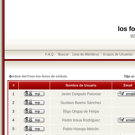
los f
w
F.A.Q.
Buscar
Lista de Miembros
Grupos de Usuarios
�ndice del Foro los foros de nódulo
Elija 
#
Nombre de Usuario
Email
1
Javier Delgado Palomar
2
Gustavo Bueno Sánchez
3
Íñigo Ongay de Felipe
4
Pedro Insua Rodríguez
5
Pablo Huerga Melcón