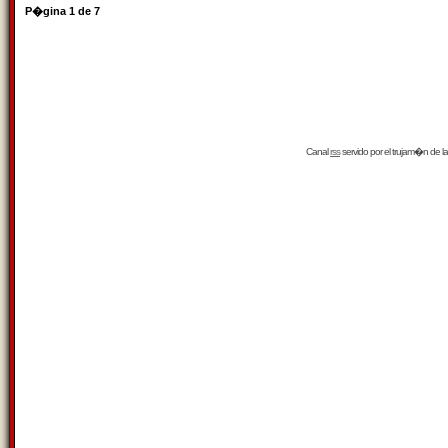
P�gina
1
de
7
Canal
rss
servido por el
trujam�n
de la