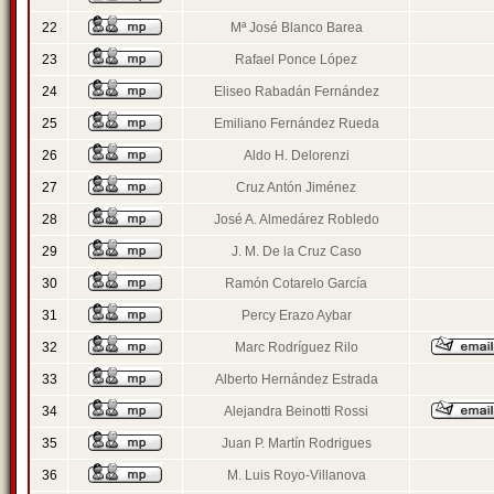
22
Mª José Blanco Barea
23
Rafael Ponce López
24
Eliseo Rabadán Fernández
25
Emiliano Fernández Rueda
26
Aldo H. Delorenzi
27
Cruz Antón Jiménez
28
José A. Almedárez Robledo
29
J. M. De la Cruz Caso
30
Ramón Cotarelo García
31
Percy Erazo Aybar
32
Marc Rodríguez Rilo
33
Alberto Hernández Estrada
34
Alejandra Beinotti Rossi
35
Juan P. Martín Rodrigues
36
M. Luis Royo-Villanova