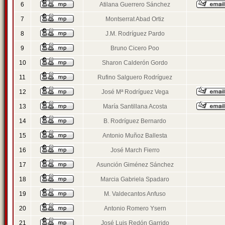
6
Atilana Guerrero Sánchez
7
Montserrat Abad Ortiz
8
J.M. Rodríguez Pardo
9
Bruno Cicero Poo
10
Sharon Calderón Gordo
11
Rufino Salguero Rodríguez
12
José Mª Rodríguez Vega
13
María Santillana Acosta
14
B. Rodríguez Bernardo
15
Antonio Muñoz Ballesta
16
José March Fierro
17
Asunción Giménez Sánchez
18
Marcia Gabriela Spadaro
19
M. Valdecantos Anfuso
20
Antonio Romero Ysern
21
José Luis Redón Garrido