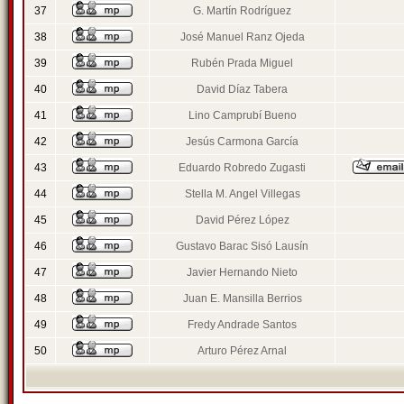
37
G. Martín Rodríguez
38
José Manuel Ranz Ojeda
39
Rubén Prada Miguel
40
David Díaz Tabera
41
Lino Camprubí Bueno
42
Jesús Carmona García
43
Eduardo Robredo Zugasti
44
Stella M. Angel Villegas
45
David Pérez López
46
Gustavo Barac Sisó Lausín
47
Javier Hernando Nieto
48
Juan E. Mansilla Berrios
49
Fredy Andrade Santos
50
Arturo Pérez Arnal