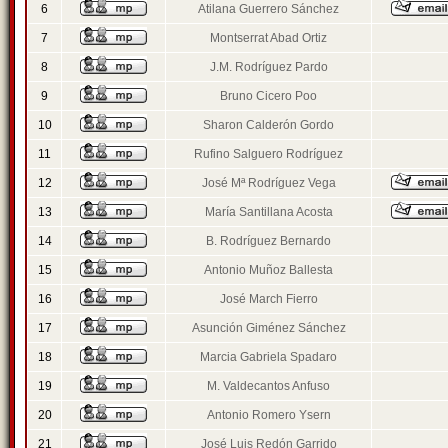
6
Atilana Guerrero Sánchez
7
Montserrat Abad Ortiz
8
J.M. Rodríguez Pardo
9
Bruno Cicero Poo
10
Sharon Calderón Gordo
11
Rufino Salguero Rodríguez
12
José Mª Rodríguez Vega
13
María Santillana Acosta
14
B. Rodríguez Bernardo
15
Antonio Muñoz Ballesta
16
José March Fierro
17
Asunción Giménez Sánchez
18
Marcia Gabriela Spadaro
19
M. Valdecantos Anfuso
20
Antonio Romero Ysern
21
José Luis Redón Garrido