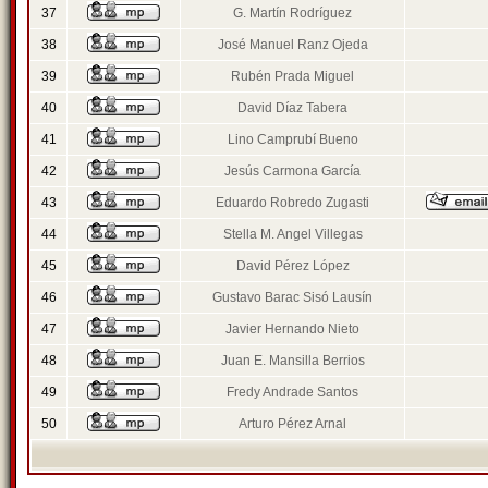
37
G. Martín Rodríguez
38
José Manuel Ranz Ojeda
39
Rubén Prada Miguel
40
David Díaz Tabera
41
Lino Camprubí Bueno
42
Jesús Carmona García
43
Eduardo Robredo Zugasti
44
Stella M. Angel Villegas
45
David Pérez López
46
Gustavo Barac Sisó Lausín
47
Javier Hernando Nieto
48
Juan E. Mansilla Berrios
49
Fredy Andrade Santos
50
Arturo Pérez Arnal