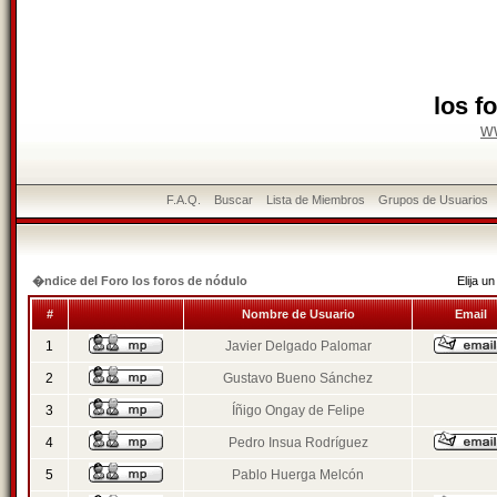
los f
w
F.A.Q.
Buscar
Lista de Miembros
Grupos de Usuarios
�ndice del Foro los foros de nódulo
Elija 
#
Nombre de Usuario
Email
1
Javier Delgado Palomar
2
Gustavo Bueno Sánchez
3
Íñigo Ongay de Felipe
4
Pedro Insua Rodríguez
5
Pablo Huerga Melcón