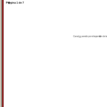
P�gina
1
de
7
Canal
rss
servido por el
trujam�n
de la