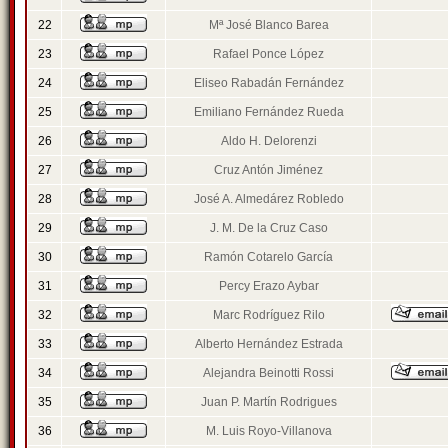
22
Mª José Blanco Barea
23
Rafael Ponce López
24
Eliseo Rabadán Fernández
25
Emiliano Fernández Rueda
26
Aldo H. Delorenzi
27
Cruz Antón Jiménez
28
José A. Almedárez Robledo
29
J. M. De la Cruz Caso
30
Ramón Cotarelo García
31
Percy Erazo Aybar
32
Marc Rodríguez Rilo
33
Alberto Hernández Estrada
34
Alejandra Beinotti Rossi
35
Juan P. Martín Rodrigues
36
M. Luis Royo-Villanova