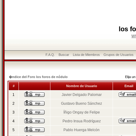
los f
w
F.A.Q.
Buscar
Lista de Miembros
Grupos de Usuarios
�ndice del Foro los foros de nódulo
Elija 
#
Nombre de Usuario
Email
1
Javier Delgado Palomar
2
Gustavo Bueno Sánchez
3
Íñigo Ongay de Felipe
4
Pedro Insua Rodríguez
5
Pablo Huerga Melcón