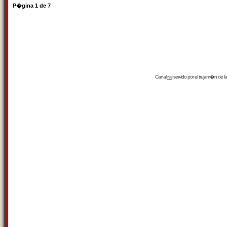
P�gina
1
de
7
Canal
rss
servido por el
trujam�n
de la