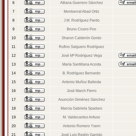
6
Atilana Guerrero Sánchez
7
Montserrat Abad Ortiz
8
J.M. Rodríguez Pardo
9
Bruno Cicero Poo
10
Sharon Calderón Gordo
11
Rufino Salguero Rodríguez
12
José Mª Rodríguez Vega
13
María Santillana Acosta
14
B. Rodríguez Bernardo
15
Antonio Muñoz Ballesta
16
José March Fierro
17
Asunción Giménez Sánchez
18
Marcia Gabriela Spadaro
19
M. Valdecantos Anfuso
20
Antonio Romero Ysern
21
José Luis Redón Garrido