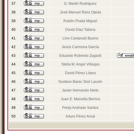
37
G. Martín Rodríguez
38
José Manuel Ranz Ojeda
39
Rubén Prada Miguel
40
David Díaz Tabera
41
Lino Camprubí Bueno
42
Jesús Carmona García
43
Eduardo Robredo Zugasti
44
Stella M. Angel Villegas
45
David Pérez López
46
Gustavo Barac Sisó Lausín
47
Javier Hernando Nieto
48
Juan E. Mansilla Berrios
49
Fredy Andrade Santos
50
Arturo Pérez Arnal