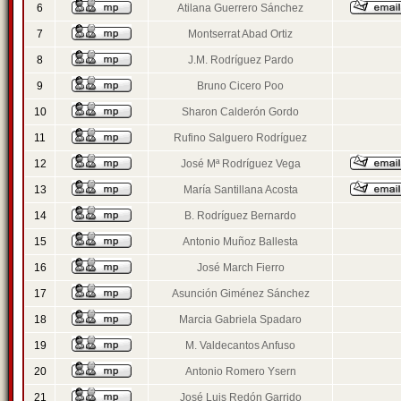
6
Atilana Guerrero Sánchez
7
Montserrat Abad Ortiz
8
J.M. Rodríguez Pardo
9
Bruno Cicero Poo
10
Sharon Calderón Gordo
11
Rufino Salguero Rodríguez
12
José Mª Rodríguez Vega
13
María Santillana Acosta
14
B. Rodríguez Bernardo
15
Antonio Muñoz Ballesta
16
José March Fierro
17
Asunción Giménez Sánchez
18
Marcia Gabriela Spadaro
19
M. Valdecantos Anfuso
20
Antonio Romero Ysern
21
José Luis Redón Garrido