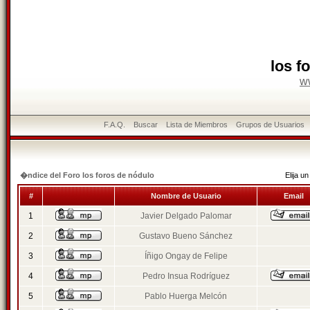
los f
w
F.A.Q.
Buscar
Lista de Miembros
Grupos de Usuarios
�ndice del Foro los foros de nódulo
Elija 
#
Nombre de Usuario
Email
1
Javier Delgado Palomar
2
Gustavo Bueno Sánchez
3
Íñigo Ongay de Felipe
4
Pedro Insua Rodríguez
5
Pablo Huerga Melcón