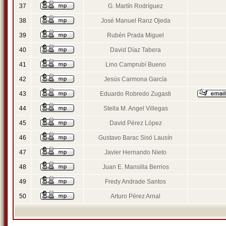
37
G. Martín Rodríguez
38
José Manuel Ranz Ojeda
39
Rubén Prada Miguel
40
David Díaz Tabera
41
Lino Camprubí Bueno
42
Jesús Carmona García
43
Eduardo Robredo Zugasti
44
Stella M. Angel Villegas
45
David Pérez López
46
Gustavo Barac Sisó Lausín
47
Javier Hernando Nieto
48
Juan E. Mansilla Berrios
49
Fredy Andrade Santos
50
Arturo Pérez Arnal