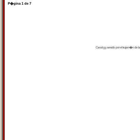
P�gina
1
de
7
Canal
rss
servido por el
trujam�n
de la