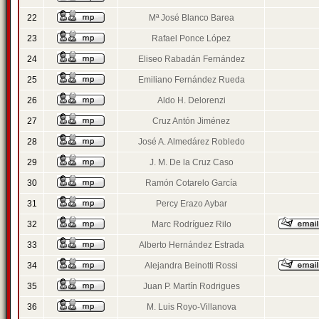
22
Mª José Blanco Barea
23
Rafael Ponce López
24
Eliseo Rabadán Fernández
25
Emiliano Fernández Rueda
26
Aldo H. Delorenzi
27
Cruz Antón Jiménez
28
José A. Almedárez Robledo
29
J. M. De la Cruz Caso
30
Ramón Cotarelo García
31
Percy Erazo Aybar
32
Marc Rodríguez Rilo
33
Alberto Hernández Estrada
34
Alejandra Beinotti Rossi
35
Juan P. Martín Rodrigues
36
M. Luis Royo-Villanova