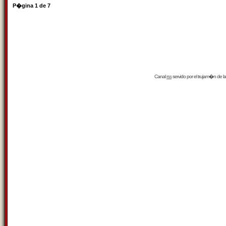
P�gina
1
de
7
Canal
rss
servido por el
trujam�n
de la