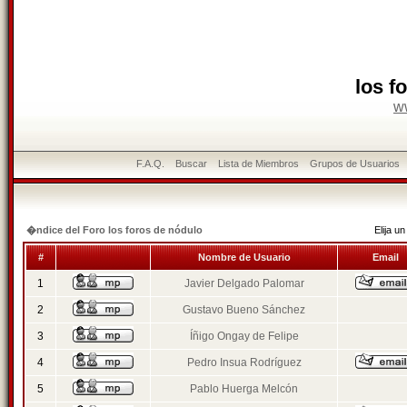
los f
w
F.A.Q.
Buscar
Lista de Miembros
Grupos de Usuarios
�ndice del Foro los foros de nódulo
Elija 
#
Nombre de Usuario
Email
1
Javier Delgado Palomar
2
Gustavo Bueno Sánchez
3
Íñigo Ongay de Felipe
4
Pedro Insua Rodríguez
5
Pablo Huerga Melcón