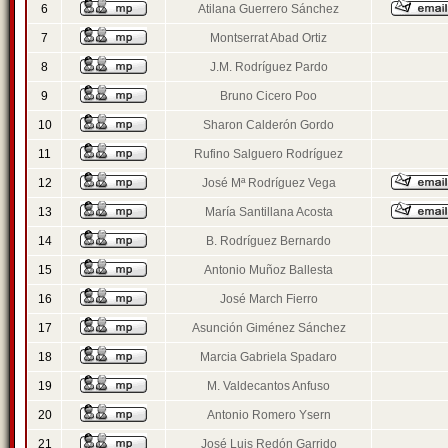
6
Atilana Guerrero Sánchez
7
Montserrat Abad Ortiz
8
J.M. Rodríguez Pardo
9
Bruno Cicero Poo
10
Sharon Calderón Gordo
11
Rufino Salguero Rodríguez
12
José Mª Rodríguez Vega
13
María Santillana Acosta
14
B. Rodríguez Bernardo
15
Antonio Muñoz Ballesta
16
José March Fierro
17
Asunción Giménez Sánchez
18
Marcia Gabriela Spadaro
19
M. Valdecantos Anfuso
20
Antonio Romero Ysern
21
José Luis Redón Garrido