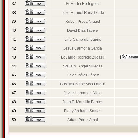
37
G. Martín Rodríguez
38
José Manuel Ranz Ojeda
39
Rubén Prada Miguel
40
David Díaz Tabera
41
Lino Camprubí Bueno
42
Jesús Carmona García
43
Eduardo Robredo Zugasti
44
Stella M. Angel Villegas
45
David Pérez López
46
Gustavo Barac Sisó Lausín
47
Javier Hernando Nieto
48
Juan E. Mansilla Berrios
49
Fredy Andrade Santos
50
Arturo Pérez Arnal