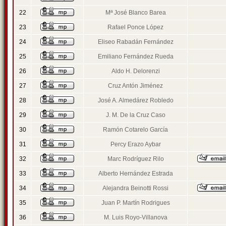
22
Mª José Blanco Barea
23
Rafael Ponce López
24
Eliseo Rabadán Fernández
25
Emiliano Fernández Rueda
26
Aldo H. Delorenzi
27
Cruz Antón Jiménez
28
José A. Almedárez Robledo
29
J. M. De la Cruz Caso
30
Ramón Cotarelo García
31
Percy Erazo Aybar
32
Marc Rodríguez Rilo
33
Alberto Hernández Estrada
34
Alejandra Beinotti Rossi
35
Juan P. Martín Rodrigues
36
M. Luis Royo-Villanova