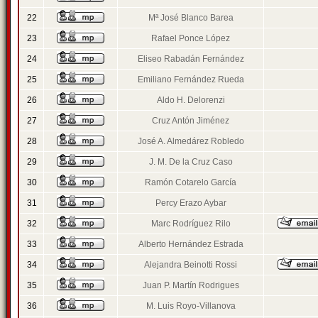
22
Mª José Blanco Barea
23
Rafael Ponce López
24
Eliseo Rabadán Fernández
25
Emiliano Fernández Rueda
26
Aldo H. Delorenzi
27
Cruz Antón Jiménez
28
José A. Almedárez Robledo
29
J. M. De la Cruz Caso
30
Ramón Cotarelo García
31
Percy Erazo Aybar
32
Marc Rodríguez Rilo
33
Alberto Hernández Estrada
34
Alejandra Beinotti Rossi
35
Juan P. Martín Rodrigues
36
M. Luis Royo-Villanova