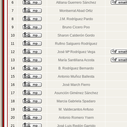
6
Atilana Guerrero Sánchez
7
Montserrat Abad Ortiz
8
J.M. Rodríguez Pardo
9
Bruno Cicero Poo
10
Sharon Calderón Gordo
11
Rufino Salguero Rodríguez
12
José Mª Rodríguez Vega
13
María Santillana Acosta
14
B. Rodríguez Bernardo
15
Antonio Muñoz Ballesta
16
José March Fierro
17
Asunción Giménez Sánchez
18
Marcia Gabriela Spadaro
19
M. Valdecantos Anfuso
20
Antonio Romero Ysern
21
José Luis Redón Garrido