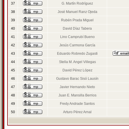
37
G. Martín Rodríguez
38
José Manuel Ranz Ojeda
39
Rubén Prada Miguel
40
David Díaz Tabera
41
Lino Camprubí Bueno
42
Jesús Carmona García
43
Eduardo Robredo Zugasti
44
Stella M. Angel Villegas
45
David Pérez López
46
Gustavo Barac Sisó Lausín
47
Javier Hernando Nieto
48
Juan E. Mansilla Berrios
49
Fredy Andrade Santos
50
Arturo Pérez Arnal