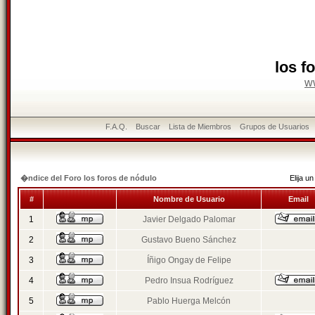
los f
w
F.A.Q.
Buscar
Lista de Miembros
Grupos de Usuarios
�ndice del Foro los foros de nódulo
Elija 
#
Nombre de Usuario
Email
1
Javier Delgado Palomar
2
Gustavo Bueno Sánchez
3
Íñigo Ongay de Felipe
4
Pedro Insua Rodríguez
5
Pablo Huerga Melcón