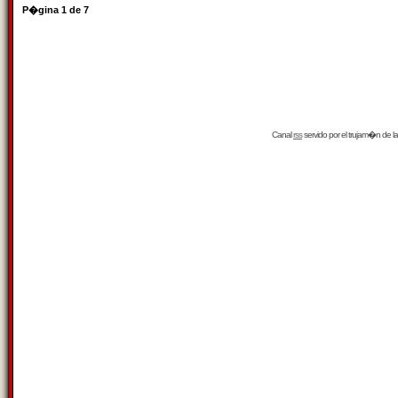
P�gina
1
de
7
Canal
rss
servido por el
trujam�n
de la