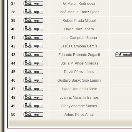
37
G. Martín Rodríguez
38
José Manuel Ranz Ojeda
39
Rubén Prada Miguel
40
David Díaz Tabera
41
Lino Camprubí Bueno
42
Jesús Carmona García
43
Eduardo Robredo Zugasti
44
Stella M. Angel Villegas
45
David Pérez López
46
Gustavo Barac Sisó Lausín
47
Javier Hernando Nieto
48
Juan E. Mansilla Berrios
49
Fredy Andrade Santos
50
Arturo Pérez Arnal