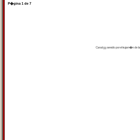
P�gina
1
de
7
Canal
rss
servido por el
trujam�n
de la