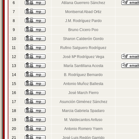
6
Atilana Guerrero Sánchez
7
Montserrat Abad Ortiz
8
J.M. Rodríguez Pardo
9
Bruno Cicero Poo
10
Sharon Calderón Gordo
11
Rufino Salguero Rodríguez
12
José Mª Rodríguez Vega
13
María Santillana Acosta
14
B. Rodríguez Bernardo
15
Antonio Muñoz Ballesta
16
José March Fierro
17
Asunción Giménez Sánchez
18
Marcia Gabriela Spadaro
19
M. Valdecantos Anfuso
20
Antonio Romero Ysern
21
José Luis Redón Garrido