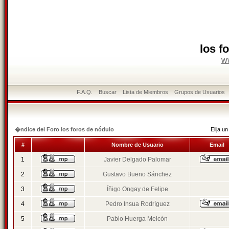
los f
w
F.A.Q.
Buscar
Lista de Miembros
Grupos de Usuarios
�ndice del Foro los foros de nódulo
Elija 
#
Nombre de Usuario
Email
1
Javier Delgado Palomar
2
Gustavo Bueno Sánchez
3
Íñigo Ongay de Felipe
4
Pedro Insua Rodríguez
5
Pablo Huerga Melcón