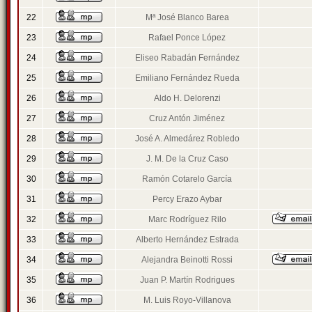
22
Mª José Blanco Barea
23
Rafael Ponce López
24
Eliseo Rabadán Fernández
25
Emiliano Fernández Rueda
26
Aldo H. Delorenzi
27
Cruz Antón Jiménez
28
José A. Almedárez Robledo
29
J. M. De la Cruz Caso
30
Ramón Cotarelo García
31
Percy Erazo Aybar
32
Marc Rodríguez Rilo
33
Alberto Hernández Estrada
34
Alejandra Beinotti Rossi
35
Juan P. Martín Rodrigues
36
M. Luis Royo-Villanova