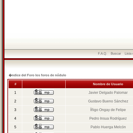
F.A.Q.
Buscar
Lista
�ndice del Foro los foros de nódulo
#
Nombre de Usuario
1
Javier Delgado Palomar
2
Gustavo Bueno Sánchez
3
Íñigo Ongay de Felipe
4
Pedro Insua Rodríguez
5
Pablo Huerga Melcón