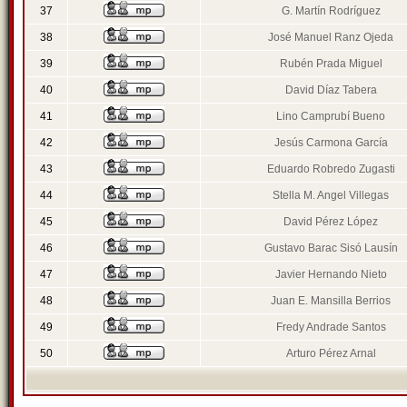
37
G. Martín Rodríguez
38
José Manuel Ranz Ojeda
39
Rubén Prada Miguel
40
David Díaz Tabera
41
Lino Camprubí Bueno
42
Jesús Carmona García
43
Eduardo Robredo Zugasti
44
Stella M. Angel Villegas
45
David Pérez López
46
Gustavo Barac Sisó Lausín
47
Javier Hernando Nieto
48
Juan E. Mansilla Berrios
49
Fredy Andrade Santos
50
Arturo Pérez Arnal