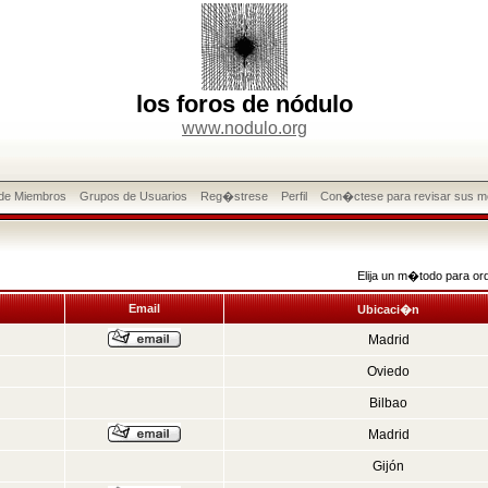
los foros de nódulo
www.nodulo.org
 de Miembros
Grupos de Usuarios
Reg�strese
Perfil
Con�ctese para revisar sus m
Elija un m�todo para or
Email
Ubicaci�n
Madrid
Oviedo
Bilbao
Madrid
Gijón