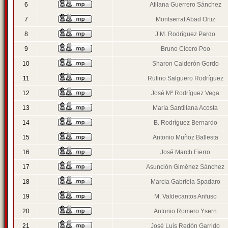
6
Atilana Guerrero Sánchez
7
Montserrat Abad Ortiz
8
J.M. Rodríguez Pardo
9
Bruno Cicero Poo
10
Sharon Calderón Gordo
11
Rufino Salguero Rodríguez
12
José Mª Rodríguez Vega
13
María Santillana Acosta
14
B. Rodríguez Bernardo
15
Antonio Muñoz Ballesta
16
José March Fierro
17
Asunción Giménez Sánchez
18
Marcia Gabriela Spadaro
19
M. Valdecantos Anfuso
20
Antonio Romero Ysern
21
José Luis Redón Garrido