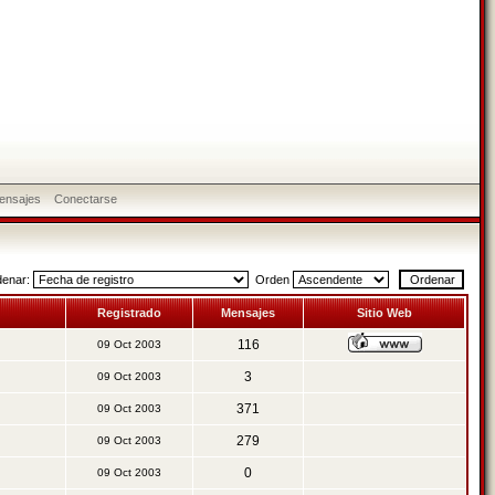
ensajes
Conectarse
denar:
Orden
Registrado
Mensajes
Sitio Web
116
09 Oct 2003
3
09 Oct 2003
371
09 Oct 2003
279
09 Oct 2003
0
09 Oct 2003