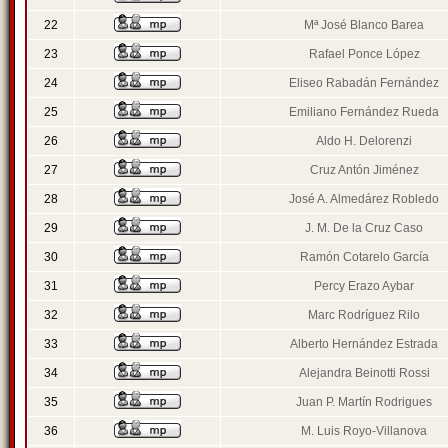
22
Mª José Blanco Barea
23
Rafael Ponce López
24
Eliseo Rabadán Fernández
25
Emiliano Fernández Rueda
26
Aldo H. Delorenzi
27
Cruz Antón Jiménez
28
José A. Almedárez Robledo
29
J. M. De la Cruz Caso
30
Ramón Cotarelo García
31
Percy Erazo Aybar
32
Marc Rodríguez Rilo
33
Alberto Hernández Estrada
34
Alejandra Beinotti Rossi
35
Juan P. Martín Rodrigues
36
M. Luis Royo-Villanova