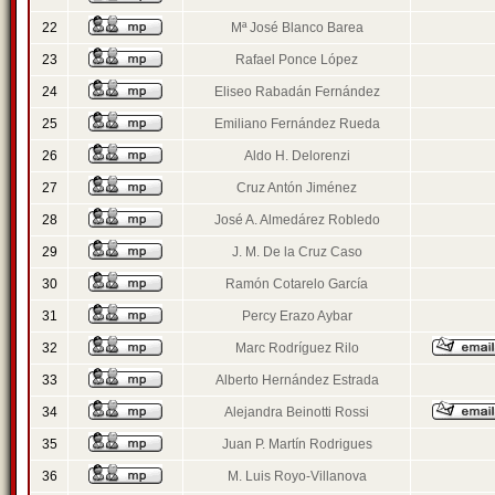
22
Mª José Blanco Barea
23
Rafael Ponce López
24
Eliseo Rabadán Fernández
25
Emiliano Fernández Rueda
26
Aldo H. Delorenzi
27
Cruz Antón Jiménez
28
José A. Almedárez Robledo
29
J. M. De la Cruz Caso
30
Ramón Cotarelo García
31
Percy Erazo Aybar
32
Marc Rodríguez Rilo
33
Alberto Hernández Estrada
34
Alejandra Beinotti Rossi
35
Juan P. Martín Rodrigues
36
M. Luis Royo-Villanova