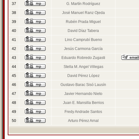
37
G. Martín Rodríguez
38
José Manuel Ranz Ojeda
39
Rubén Prada Miguel
40
David Díaz Tabera
41
Lino Camprubí Bueno
42
Jesús Carmona García
43
Eduardo Robredo Zugasti
44
Stella M. Angel Villegas
45
David Pérez López
46
Gustavo Barac Sisó Lausín
47
Javier Hernando Nieto
48
Juan E. Mansilla Berrios
49
Fredy Andrade Santos
50
Arturo Pérez Arnal