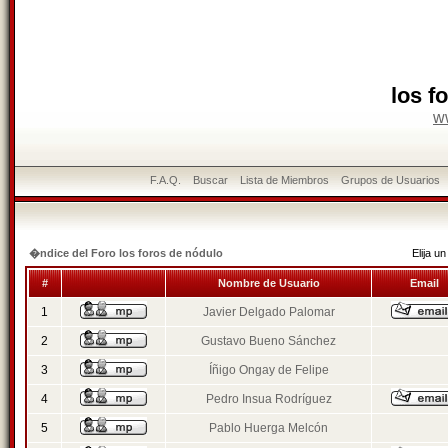
los f
w
F.A.Q.
Buscar
Lista de Miembros
Grupos de Usuarios
�ndice del Foro los foros de nódulo
Elija 
#
Nombre de Usuario
Email
1
Javier Delgado Palomar
2
Gustavo Bueno Sánchez
3
Íñigo Ongay de Felipe
4
Pedro Insua Rodríguez
5
Pablo Huerga Melcón