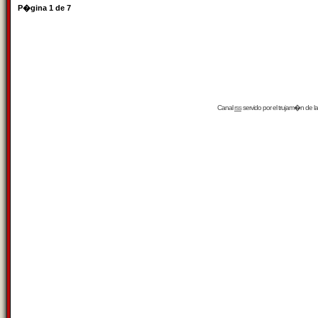
P�gina
1
de
7
Canal
rss
servido por el
trujam�n
de la