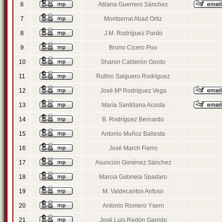
6
Atilana Guerrero Sánchez
7
Montserrat Abad Ortiz
8
J.M. Rodríguez Pardo
9
Bruno Cicero Poo
10
Sharon Calderón Gordo
11
Rufino Salguero Rodríguez
12
José Mª Rodríguez Vega
13
María Santillana Acosta
14
B. Rodríguez Bernardo
15
Antonio Muñoz Ballesta
16
José March Fierro
17
Asunción Giménez Sánchez
18
Marcia Gabriela Spadaro
19
M. Valdecantos Anfuso
20
Antonio Romero Ysern
21
José Luis Redón Garrido