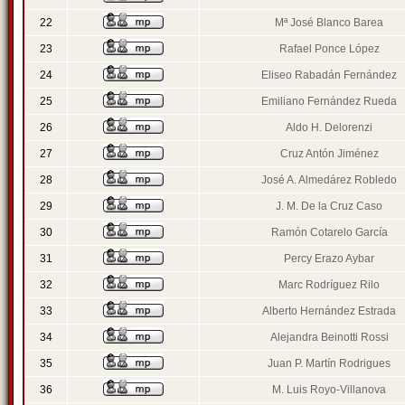
22
Mª José Blanco Barea
23
Rafael Ponce López
24
Eliseo Rabadán Fernández
25
Emiliano Fernández Rueda
26
Aldo H. Delorenzi
27
Cruz Antón Jiménez
28
José A. Almedárez Robledo
29
J. M. De la Cruz Caso
30
Ramón Cotarelo García
31
Percy Erazo Aybar
32
Marc Rodríguez Rilo
33
Alberto Hernández Estrada
34
Alejandra Beinotti Rossi
35
Juan P. Martín Rodrigues
36
M. Luis Royo-Villanova