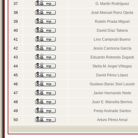
37
G. Martín Rodríguez
38
José Manuel Ranz Ojeda
39
Rubén Prada Miguel
40
David Díaz Tabera
41
Lino Camprubí Bueno
42
Jesús Carmona García
43
Eduardo Robredo Zugasti
44
Stella M. Angel Villegas
45
David Pérez López
46
Gustavo Barac Sisó Lausín
47
Javier Hernando Nieto
48
Juan E. Mansilla Berrios
49
Fredy Andrade Santos
50
Arturo Pérez Arnal