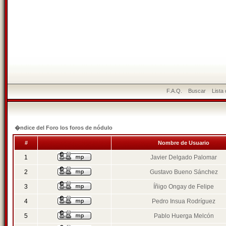
F.A.Q.
Buscar
Lista
�ndice del Foro los foros de nódulo
#
Nombre de Usuario
1
Javier Delgado Palomar
2
Gustavo Bueno Sánchez
3
Íñigo Ongay de Felipe
4
Pedro Insua Rodríguez
5
Pablo Huerga Melcón