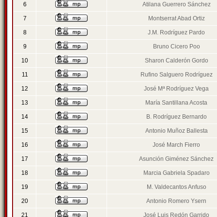
6
Atilana Guerrero Sánchez
7
Montserrat Abad Ortiz
8
J.M. Rodríguez Pardo
9
Bruno Cicero Poo
10
Sharon Calderón Gordo
11
Rufino Salguero Rodríguez
12
José Mª Rodríguez Vega
13
María Santillana Acosta
14
B. Rodríguez Bernardo
15
Antonio Muñoz Ballesta
16
José March Fierro
17
Asunción Giménez Sánchez
18
Marcia Gabriela Spadaro
19
M. Valdecantos Anfuso
20
Antonio Romero Ysern
21
José Luis Redón Garrido