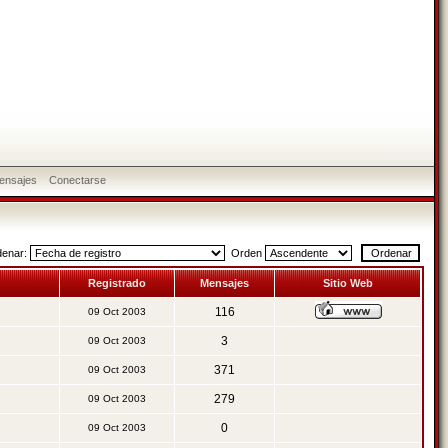
ensajes
Conectarse
denar:
Orden
Registrado
Mensajes
Sitio Web
116
09 Oct 2003
3
09 Oct 2003
371
09 Oct 2003
279
09 Oct 2003
0
09 Oct 2003