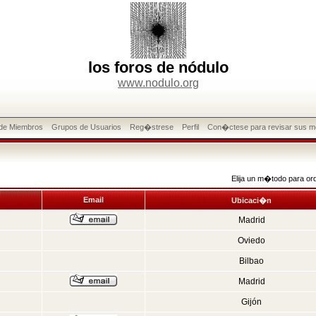
los foros de nódulo
www.nodulo.org
 de Miembros
Grupos de Usuarios
Reg�strese
Perfil
Con�ctese para revisar sus m
Elija un m�todo para or
Email
Ubicaci�n
Madrid
Oviedo
Bilbao
Madrid
Gijón