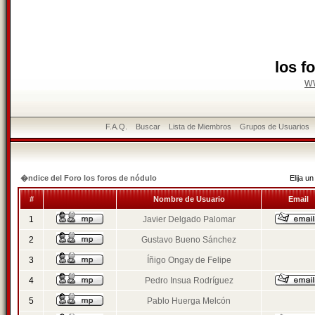
los f
w
F.A.Q.
Buscar
Lista de Miembros
Grupos de Usuarios
�ndice del Foro los foros de nódulo
Elija 
#
Nombre de Usuario
Email
1
Javier Delgado Palomar
2
Gustavo Bueno Sánchez
3
Íñigo Ongay de Felipe
4
Pedro Insua Rodríguez
5
Pablo Huerga Melcón