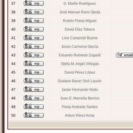
37
G. Martín Rodríguez
38
José Manuel Ranz Ojeda
39
Rubén Prada Miguel
40
David Díaz Tabera
41
Lino Camprubí Bueno
42
Jesús Carmona García
43
Eduardo Robredo Zugasti
44
Stella M. Angel Villegas
45
David Pérez López
46
Gustavo Barac Sisó Lausín
47
Javier Hernando Nieto
48
Juan E. Mansilla Berrios
49
Fredy Andrade Santos
50
Arturo Pérez Arnal