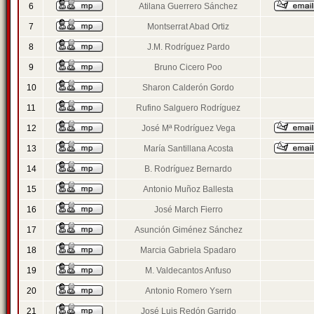
6
Atilana Guerrero Sánchez
7
Montserrat Abad Ortiz
8
J.M. Rodríguez Pardo
9
Bruno Cicero Poo
10
Sharon Calderón Gordo
11
Rufino Salguero Rodríguez
12
José Mª Rodríguez Vega
13
María Santillana Acosta
14
B. Rodríguez Bernardo
15
Antonio Muñoz Ballesta
16
José March Fierro
17
Asunción Giménez Sánchez
18
Marcia Gabriela Spadaro
19
M. Valdecantos Anfuso
20
Antonio Romero Ysern
21
José Luis Redón Garrido