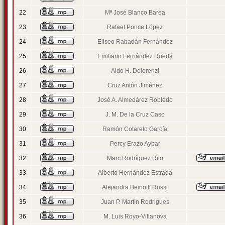
22
Mª José Blanco Barea
23
Rafael Ponce López
24
Eliseo Rabadán Fernández
25
Emiliano Fernández Rueda
26
Aldo H. Delorenzi
27
Cruz Antón Jiménez
28
José A. Almedárez Robledo
29
J. M. De la Cruz Caso
30
Ramón Cotarelo García
31
Percy Erazo Aybar
32
Marc Rodríguez Rilo
33
Alberto Hernández Estrada
34
Alejandra Beinotti Rossi
35
Juan P. Martín Rodrigues
36
M. Luis Royo-Villanova