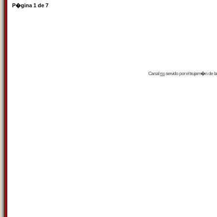
P�gina
1
de
7
Canal
rss
servido por el
trujam�n
de la