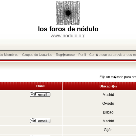
los foros de nódulo
www.nodulo.org
 de Miembros
Grupos de Usuarios
Reg�strese
Perfil
Con�ctese para revisar sus m
Elija un m�todo para or
Email
Ubicaci�n
Madrid
Oviedo
Bilbao
Madrid
Gijón