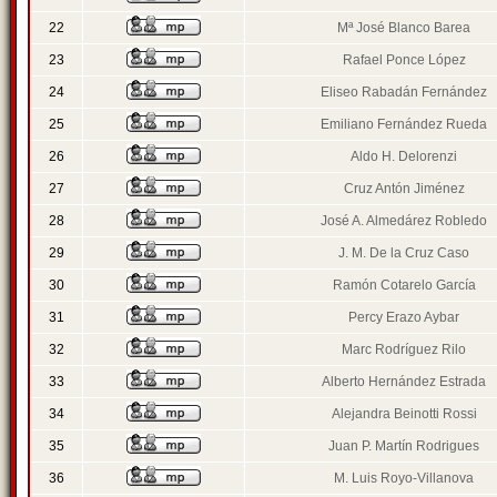
22
Mª José Blanco Barea
23
Rafael Ponce López
24
Eliseo Rabadán Fernández
25
Emiliano Fernández Rueda
26
Aldo H. Delorenzi
27
Cruz Antón Jiménez
28
José A. Almedárez Robledo
29
J. M. De la Cruz Caso
30
Ramón Cotarelo García
31
Percy Erazo Aybar
32
Marc Rodríguez Rilo
33
Alberto Hernández Estrada
34
Alejandra Beinotti Rossi
35
Juan P. Martín Rodrigues
36
M. Luis Royo-Villanova