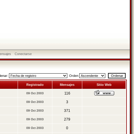
ensajes
Conectarse
denar:
Orden
Registrado
Mensajes
Sitio Web
116
09 Oct 2003
3
09 Oct 2003
371
09 Oct 2003
279
09 Oct 2003
0
09 Oct 2003