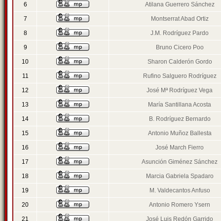
6
Atilana Guerrero Sánchez
7
Montserrat Abad Ortiz
8
J.M. Rodríguez Pardo
9
Bruno Cicero Poo
10
Sharon Calderón Gordo
11
Rufino Salguero Rodríguez
12
José Mª Rodríguez Vega
13
María Santillana Acosta
14
B. Rodríguez Bernardo
15
Antonio Muñoz Ballesta
16
José March Fierro
17
Asunción Giménez Sánchez
18
Marcia Gabriela Spadaro
19
M. Valdecantos Anfuso
20
Antonio Romero Ysern
21
José Luis Redón Garrido