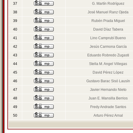
37
G. Martín Rodríguez
38
José Manuel Ranz Ojeda
39
Rubén Prada Miguel
40
David Díaz Tabera
41
Lino Camprubí Bueno
42
Jesús Carmona García
43
Eduardo Robredo Zugasti
44
Stella M. Angel Villegas
45
David Pérez López
46
Gustavo Barac Sisó Lausín
47
Javier Hernando Nieto
48
Juan E. Mansilla Berrios
49
Fredy Andrade Santos
50
Arturo Pérez Arnal