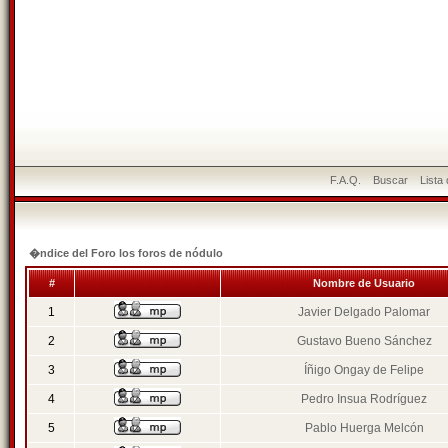
F.A.Q.
Buscar
Lista
�ndice del Foro los foros de nódulo
#
Nombre de Usuario
1
Javier Delgado Palomar
2
Gustavo Bueno Sánchez
3
Íñigo Ongay de Felipe
4
Pedro Insua Rodríguez
5
Pablo Huerga Melcón