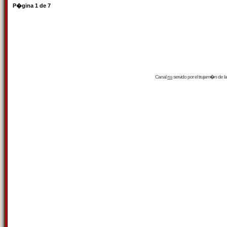
P�gina
1
de
7
Canal
rss
servido por el
trujam�n
de la