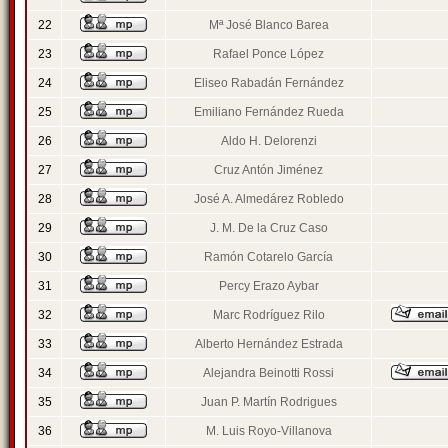
22
Mª José Blanco Barea
23
Rafael Ponce López
24
Eliseo Rabadán Fernández
25
Emiliano Fernández Rueda
26
Aldo H. Delorenzi
27
Cruz Antón Jiménez
28
José A. Almedárez Robledo
29
J. M. De la Cruz Caso
30
Ramón Cotarelo García
31
Percy Erazo Aybar
32
Marc Rodríguez Rilo
33
Alberto Hernández Estrada
34
Alejandra Beinotti Rossi
35
Juan P. Martín Rodrigues
36
M. Luis Royo-Villanova