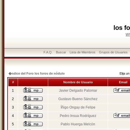
los f
w
F.A.Q.
Buscar
Lista de Miembros
Grupos de Usuarios
�ndice del Foro los foros de nódulo
Elija 
#
Nombre de Usuario
Email
1
Javier Delgado Palomar
2
Gustavo Bueno Sánchez
3
Íñigo Ongay de Felipe
4
Pedro Insua Rodríguez
5
Pablo Huerga Melcón