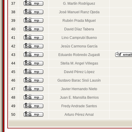
37
G. Martín Rodríguez
38
José Manuel Ranz Ojeda
39
Rubén Prada Miguel
40
David Díaz Tabera
41
Lino Camprubí Bueno
42
Jesús Carmona García
43
Eduardo Robredo Zugasti
44
Stella M. Angel Villegas
45
David Pérez López
46
Gustavo Barac Sisó Lausín
47
Javier Hernando Nieto
48
Juan E. Mansilla Berrios
49
Fredy Andrade Santos
50
Arturo Pérez Arnal