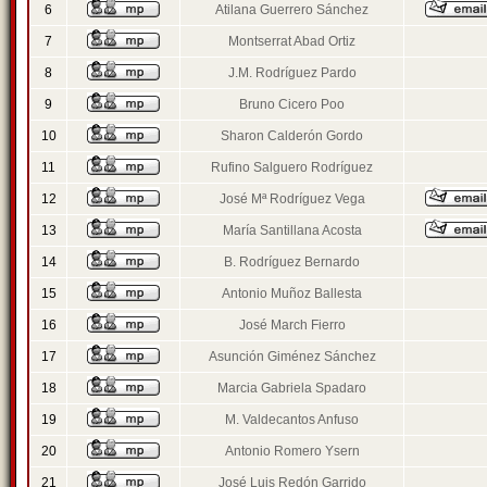
6
Atilana Guerrero Sánchez
7
Montserrat Abad Ortiz
8
J.M. Rodríguez Pardo
9
Bruno Cicero Poo
10
Sharon Calderón Gordo
11
Rufino Salguero Rodríguez
12
José Mª Rodríguez Vega
13
María Santillana Acosta
14
B. Rodríguez Bernardo
15
Antonio Muñoz Ballesta
16
José March Fierro
17
Asunción Giménez Sánchez
18
Marcia Gabriela Spadaro
19
M. Valdecantos Anfuso
20
Antonio Romero Ysern
21
José Luis Redón Garrido