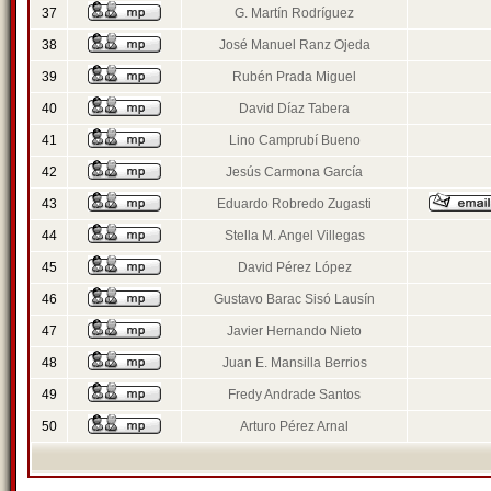
37
G. Martín Rodríguez
38
José Manuel Ranz Ojeda
39
Rubén Prada Miguel
40
David Díaz Tabera
41
Lino Camprubí Bueno
42
Jesús Carmona García
43
Eduardo Robredo Zugasti
44
Stella M. Angel Villegas
45
David Pérez López
46
Gustavo Barac Sisó Lausín
47
Javier Hernando Nieto
48
Juan E. Mansilla Berrios
49
Fredy Andrade Santos
50
Arturo Pérez Arnal