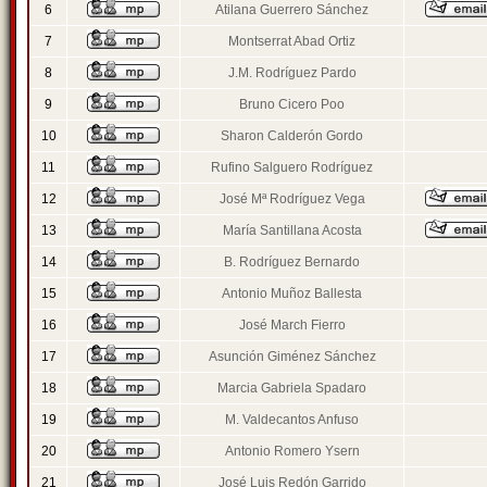
6
Atilana Guerrero Sánchez
7
Montserrat Abad Ortiz
8
J.M. Rodríguez Pardo
9
Bruno Cicero Poo
10
Sharon Calderón Gordo
11
Rufino Salguero Rodríguez
12
José Mª Rodríguez Vega
13
María Santillana Acosta
14
B. Rodríguez Bernardo
15
Antonio Muñoz Ballesta
16
José March Fierro
17
Asunción Giménez Sánchez
18
Marcia Gabriela Spadaro
19
M. Valdecantos Anfuso
20
Antonio Romero Ysern
21
José Luis Redón Garrido