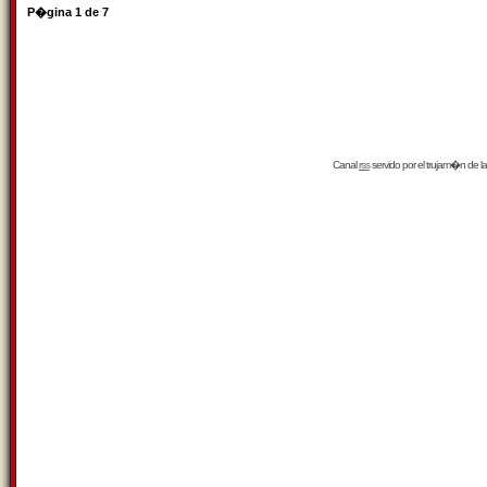
P�gina
1
de
7
Canal
rss
servido por el
trujam�n
de la