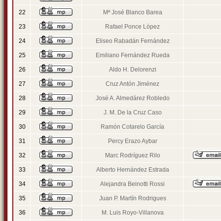
22
Mª José Blanco Barea
23
Rafael Ponce López
24
Eliseo Rabadán Fernández
25
Emiliano Fernández Rueda
26
Aldo H. Delorenzi
27
Cruz Antón Jiménez
28
José A. Almedárez Robledo
29
J. M. De la Cruz Caso
30
Ramón Cotarelo García
31
Percy Erazo Aybar
32
Marc Rodríguez Rilo
33
Alberto Hernández Estrada
34
Alejandra Beinotti Rossi
35
Juan P. Martín Rodrigues
36
M. Luis Royo-Villanova