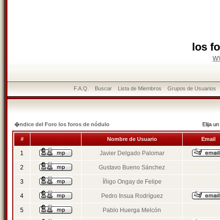
los f
w
F.A.Q.
Buscar
Lista de Miembros
Grupos de Usuarios
�ndice del Foro los foros de nódulo
Elija 
#
Nombre de Usuario
Email
1
Javier Delgado Palomar
2
Gustavo Bueno Sánchez
3
Íñigo Ongay de Felipe
4
Pedro Insua Rodríguez
5
Pablo Huerga Melcón