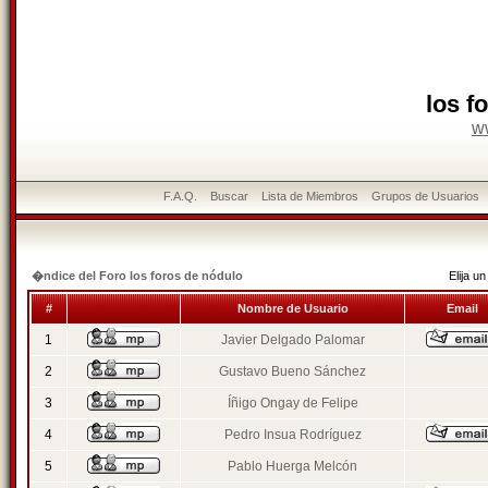
los f
w
F.A.Q.
Buscar
Lista de Miembros
Grupos de Usuarios
�ndice del Foro los foros de nódulo
Elija 
#
Nombre de Usuario
Email
1
Javier Delgado Palomar
2
Gustavo Bueno Sánchez
3
Íñigo Ongay de Felipe
4
Pedro Insua Rodríguez
5
Pablo Huerga Melcón