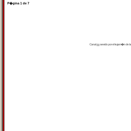
P�gina
1
de
7
Canal
rss
servido por el
trujam�n
de la