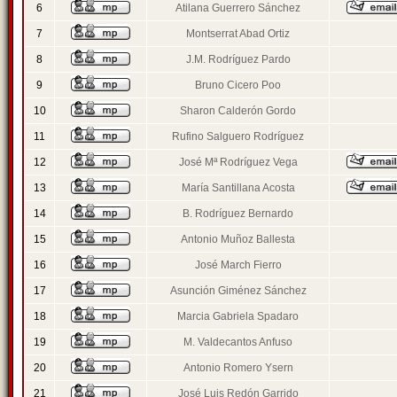
6
Atilana Guerrero Sánchez
7
Montserrat Abad Ortiz
8
J.M. Rodríguez Pardo
9
Bruno Cicero Poo
10
Sharon Calderón Gordo
11
Rufino Salguero Rodríguez
12
José Mª Rodríguez Vega
13
María Santillana Acosta
14
B. Rodríguez Bernardo
15
Antonio Muñoz Ballesta
16
José March Fierro
17
Asunción Giménez Sánchez
18
Marcia Gabriela Spadaro
19
M. Valdecantos Anfuso
20
Antonio Romero Ysern
21
José Luis Redón Garrido