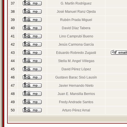
37
G. Martín Rodríguez
38
José Manuel Ranz Ojeda
39
Rubén Prada Miguel
40
David Díaz Tabera
41
Lino Camprubí Bueno
42
Jesús Carmona García
43
Eduardo Robredo Zugasti
44
Stella M. Angel Villegas
45
David Pérez López
46
Gustavo Barac Sisó Lausín
47
Javier Hernando Nieto
48
Juan E. Mansilla Berrios
49
Fredy Andrade Santos
50
Arturo Pérez Arnal