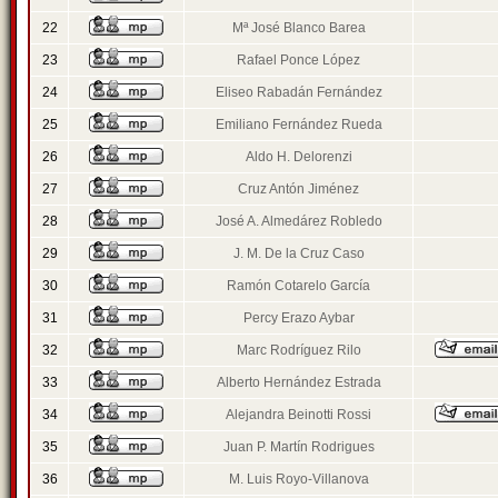
22
Mª José Blanco Barea
23
Rafael Ponce López
24
Eliseo Rabadán Fernández
25
Emiliano Fernández Rueda
26
Aldo H. Delorenzi
27
Cruz Antón Jiménez
28
José A. Almedárez Robledo
29
J. M. De la Cruz Caso
30
Ramón Cotarelo García
31
Percy Erazo Aybar
32
Marc Rodríguez Rilo
33
Alberto Hernández Estrada
34
Alejandra Beinotti Rossi
35
Juan P. Martín Rodrigues
36
M. Luis Royo-Villanova