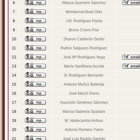
6
Atilana Guerrero Sánchez
7
Montserrat Abad Ortiz
8
J.M. Rodríguez Pardo
9
Bruno Cicero Poo
10
Sharon Calderón Gordo
11
Rufino Salguero Rodríguez
12
José Mª Rodríguez Vega
13
María Santillana Acosta
14
B. Rodríguez Bernardo
15
Antonio Muñoz Ballesta
16
José March Fierro
17
Asunción Giménez Sánchez
18
Marcia Gabriela Spadaro
19
M. Valdecantos Anfuso
20
Antonio Romero Ysern
21
José Luis Redón Garrido