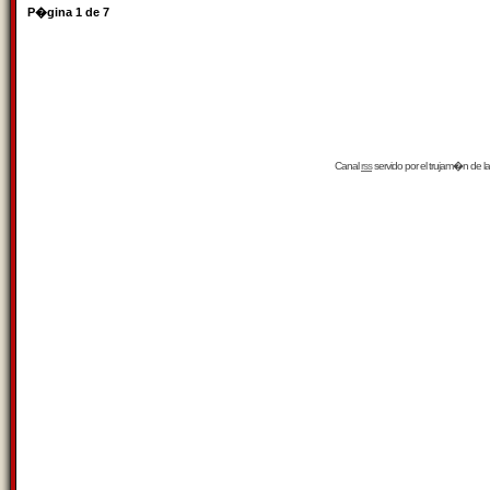
P�gina
1
de
7
Canal
rss
servido por el
trujam�n
de la