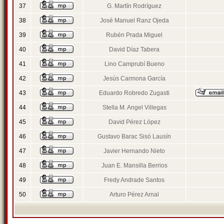
37
G. Martín Rodríguez
38
José Manuel Ranz Ojeda
39
Rubén Prada Miguel
40
David Díaz Tabera
41
Lino Camprubí Bueno
42
Jesús Carmona García
43
Eduardo Robredo Zugasti
44
Stella M. Angel Villegas
45
David Pérez López
46
Gustavo Barac Sisó Lausín
47
Javier Hernando Nieto
48
Juan E. Mansilla Berrios
49
Fredy Andrade Santos
50
Arturo Pérez Arnal