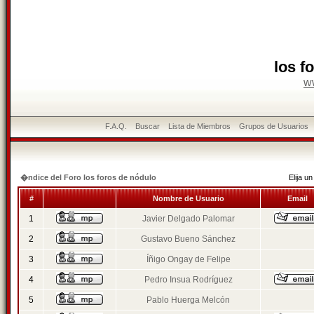
los f
w
F.A.Q.
Buscar
Lista de Miembros
Grupos de Usuarios
�ndice del Foro los foros de nódulo
Elija 
#
Nombre de Usuario
Email
1
Javier Delgado Palomar
2
Gustavo Bueno Sánchez
3
Íñigo Ongay de Felipe
4
Pedro Insua Rodríguez
5
Pablo Huerga Melcón