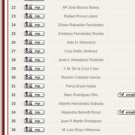
22
Mª José Blanco Barea
23
Rafael Ponce López
24
Eliseo Rabadán Fernández
25
Emiliano Fernández Rueda
26
Aldo H. Delorenzi
27
Cruz Antón Jiménez
28
José A. Almedárez Robledo
29
J. M. De la Cruz Caso
30
Ramón Cotarelo García
31
Percy Erazo Aybar
32
Marc Rodríguez Rilo
33
Alberto Hernández Estrada
34
Alejandra Beinotti Rossi
35
Juan P. Martín Rodrigues
36
M. Luis Royo-Villanova