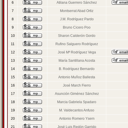
6
Atilana Guerrero Sánchez
7
Montserrat Abad Ortiz
8
J.M. Rodríguez Pardo
9
Bruno Cicero Poo
10
Sharon Calderón Gordo
11
Rufino Salguero Rodríguez
12
José Mª Rodríguez Vega
13
María Santillana Acosta
14
B. Rodríguez Bernardo
15
Antonio Muñoz Ballesta
16
José March Fierro
17
Asunción Giménez Sánchez
18
Marcia Gabriela Spadaro
19
M. Valdecantos Anfuso
20
Antonio Romero Ysern
21
José Luis Redón Garrido