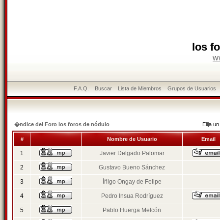
los f
w
F.A.Q.
Buscar
Lista de Miembros
Grupos de Usuarios
�ndice del Foro los foros de nódulo
Elija 
#
Nombre de Usuario
Email
1
Javier Delgado Palomar
2
Gustavo Bueno Sánchez
3
Íñigo Ongay de Felipe
4
Pedro Insua Rodríguez
5
Pablo Huerga Melcón