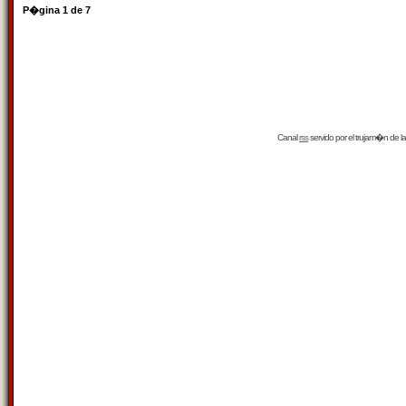
P�gina
1
de
7
Canal
rss
servido por el
trujam�n
de la