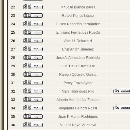
22
Mª José Blanco Barea
23
Rafael Ponce López
24
Eliseo Rabadán Fernández
25
Emiliano Fernández Rueda
26
Aldo H. Delorenzi
27
Cruz Antón Jiménez
28
José A. Almedárez Robledo
29
J. M. De la Cruz Caso
30
Ramón Cotarelo García
31
Percy Erazo Aybar
32
Marc Rodríguez Rilo
33
Alberto Hernández Estrada
34
Alejandra Beinotti Rossi
35
Juan P. Martín Rodrigues
36
M. Luis Royo-Villanova