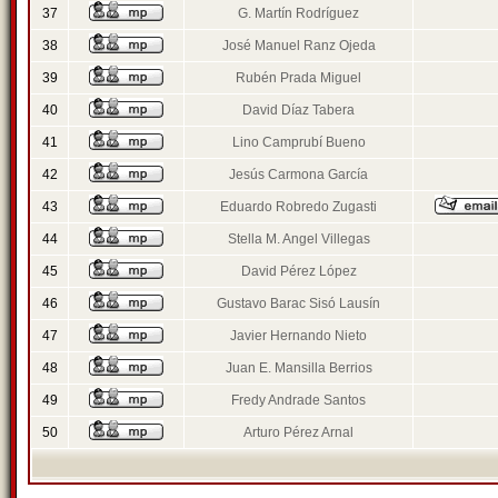
37
G. Martín Rodríguez
38
José Manuel Ranz Ojeda
39
Rubén Prada Miguel
40
David Díaz Tabera
41
Lino Camprubí Bueno
42
Jesús Carmona García
43
Eduardo Robredo Zugasti
44
Stella M. Angel Villegas
45
David Pérez López
46
Gustavo Barac Sisó Lausín
47
Javier Hernando Nieto
48
Juan E. Mansilla Berrios
49
Fredy Andrade Santos
50
Arturo Pérez Arnal