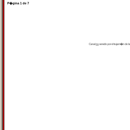
P�gina
1
de
7
Canal
rss
servido por el
trujam�n
de la