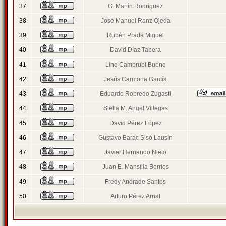
37
G. Martín Rodríguez
38
José Manuel Ranz Ojeda
39
Rubén Prada Miguel
40
David Díaz Tabera
41
Lino Camprubí Bueno
42
Jesús Carmona García
43
Eduardo Robredo Zugasti
44
Stella M. Angel Villegas
45
David Pérez López
46
Gustavo Barac Sisó Lausín
47
Javier Hernando Nieto
48
Juan E. Mansilla Berrios
49
Fredy Andrade Santos
50
Arturo Pérez Arnal