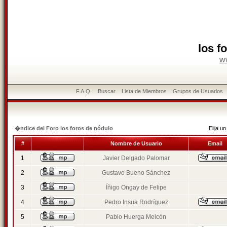
los f
w
F.A.Q.
Buscar
Lista de Miembros
Grupos de Usuarios
�ndice del Foro los foros de nódulo
Elija 
#
Nombre de Usuario
Email
1
Javier Delgado Palomar
2
Gustavo Bueno Sánchez
3
Íñigo Ongay de Felipe
4
Pedro Insua Rodríguez
5
Pablo Huerga Melcón