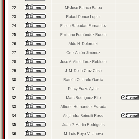
22
Mª José Blanco Barea
23
Rafael Ponce López
24
Eliseo Rabadán Fernández
25
Emiliano Fernández Rueda
26
Aldo H. Delorenzi
27
Cruz Antón Jiménez
28
José A. Almedárez Robledo
29
J. M. De la Cruz Caso
30
Ramón Cotarelo García
31
Percy Erazo Aybar
32
Marc Rodríguez Rilo
33
Alberto Hernández Estrada
34
Alejandra Beinotti Rossi
35
Juan P. Martín Rodrigues
36
M. Luis Royo-Villanova