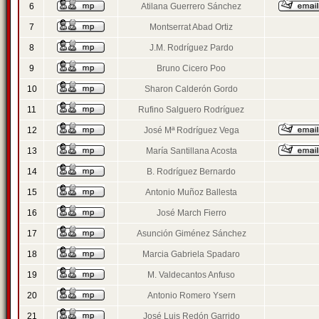
6
Atilana Guerrero Sánchez
7
Montserrat Abad Ortiz
8
J.M. Rodríguez Pardo
9
Bruno Cicero Poo
10
Sharon Calderón Gordo
11
Rufino Salguero Rodríguez
12
José Mª Rodríguez Vega
13
María Santillana Acosta
14
B. Rodríguez Bernardo
15
Antonio Muñoz Ballesta
16
José March Fierro
17
Asunción Giménez Sánchez
18
Marcia Gabriela Spadaro
19
M. Valdecantos Anfuso
20
Antonio Romero Ysern
21
José Luis Redón Garrido