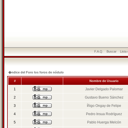
F.A.Q.
Buscar
Lista
�ndice del Foro los foros de nódulo
#
Nombre de Usuario
1
Javier Delgado Palomar
2
Gustavo Bueno Sánchez
3
Íñigo Ongay de Felipe
4
Pedro Insua Rodríguez
5
Pablo Huerga Melcón