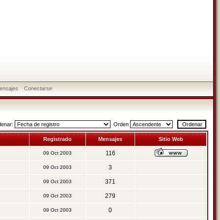
ensajes
Conectarse
denar:
Orden
Registrado
Mensajes
Sitio Web
116
09 Oct 2003
3
09 Oct 2003
371
09 Oct 2003
279
09 Oct 2003
0
09 Oct 2003