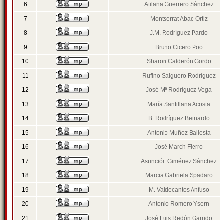
6
Atilana Guerrero Sánchez
7
Montserrat Abad Ortiz
8
J.M. Rodríguez Pardo
9
Bruno Cicero Poo
10
Sharon Calderón Gordo
11
Rufino Salguero Rodríguez
12
José Mª Rodríguez Vega
13
María Santillana Acosta
14
B. Rodríguez Bernardo
15
Antonio Muñoz Ballesta
16
José March Fierro
17
Asunción Giménez Sánchez
18
Marcia Gabriela Spadaro
19
M. Valdecantos Anfuso
20
Antonio Romero Ysern
21
José Luis Redón Garrido