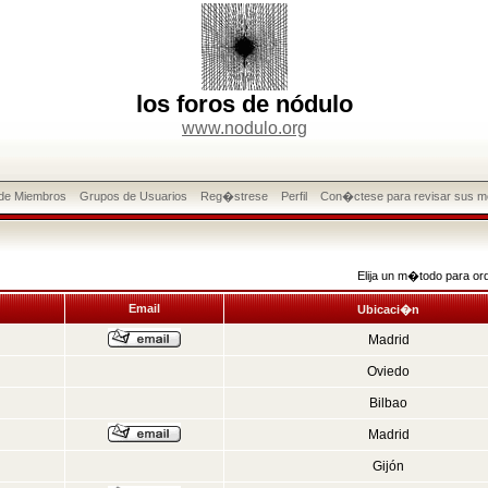
los foros de nódulo
www.nodulo.org
 de Miembros
Grupos de Usuarios
Reg�strese
Perfil
Con�ctese para revisar sus m
Elija un m�todo para or
Email
Ubicaci�n
Madrid
Oviedo
Bilbao
Madrid
Gijón