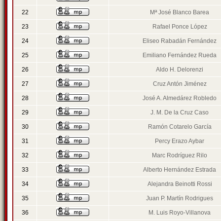
22
Mª José Blanco Barea
23
Rafael Ponce López
24
Eliseo Rabadán Fernández
25
Emiliano Fernández Rueda
26
Aldo H. Delorenzi
27
Cruz Antón Jiménez
28
José A. Almedárez Robledo
29
J. M. De la Cruz Caso
30
Ramón Cotarelo García
31
Percy Erazo Aybar
32
Marc Rodríguez Rilo
33
Alberto Hernández Estrada
34
Alejandra Beinotti Rossi
35
Juan P. Martín Rodrigues
36
M. Luis Royo-Villanova