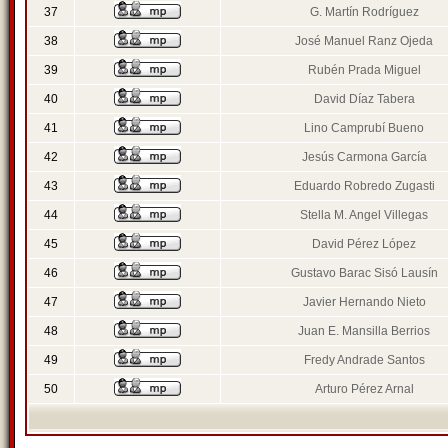
37
G. Martín Rodríguez
38
José Manuel Ranz Ojeda
39
Rubén Prada Miguel
40
David Díaz Tabera
41
Lino Camprubí Bueno
42
Jesús Carmona García
43
Eduardo Robredo Zugasti
44
Stella M. Angel Villegas
45
David Pérez López
46
Gustavo Barac Sisó Lausín
47
Javier Hernando Nieto
48
Juan E. Mansilla Berrios
49
Fredy Andrade Santos
50
Arturo Pérez Arnal