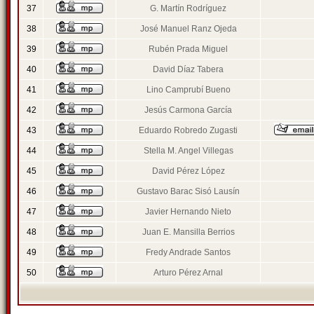
37
G. Martín Rodríguez
38
José Manuel Ranz Ojeda
39
Rubén Prada Miguel
40
David Díaz Tabera
41
Lino Camprubí Bueno
42
Jesús Carmona García
43
Eduardo Robredo Zugasti
44
Stella M. Angel Villegas
45
David Pérez López
46
Gustavo Barac Sisó Lausín
47
Javier Hernando Nieto
48
Juan E. Mansilla Berrios
49
Fredy Andrade Santos
50
Arturo Pérez Arnal