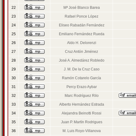
22
Mª José Blanco Barea
23
Rafael Ponce López
24
Eliseo Rabadán Fernández
25
Emiliano Fernández Rueda
26
Aldo H. Delorenzi
27
Cruz Antón Jiménez
28
José A. Almedárez Robledo
29
J. M. De la Cruz Caso
30
Ramón Cotarelo García
31
Percy Erazo Aybar
32
Marc Rodríguez Rilo
33
Alberto Hernández Estrada
34
Alejandra Beinotti Rossi
35
Juan P. Martín Rodrigues
36
M. Luis Royo-Villanova