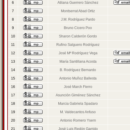
6
Atilana Guerrero Sánchez
7
Montserrat Abad Ortiz
8
J.M. Rodríguez Pardo
9
Bruno Cicero Poo
10
Sharon Calderón Gordo
11
Rufino Salguero Rodríguez
12
José Mª Rodríguez Vega
13
María Santillana Acosta
14
B. Rodríguez Bernardo
15
Antonio Muñoz Ballesta
16
José March Fierro
17
Asunción Giménez Sánchez
18
Marcia Gabriela Spadaro
19
M. Valdecantos Anfuso
20
Antonio Romero Ysern
21
José Luis Redón Garrido