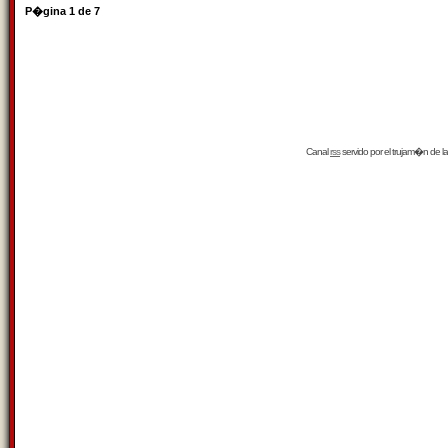
P�gina
1
de
7
Canal
rss
servido por el
trujam�n
de la