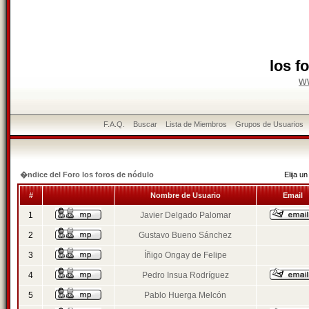
los f
w
F.A.Q.
Buscar
Lista de Miembros
Grupos de Usuarios
�ndice del Foro los foros de nódulo
Elija 
#
Nombre de Usuario
Email
1
Javier Delgado Palomar
2
Gustavo Bueno Sánchez
3
Íñigo Ongay de Felipe
4
Pedro Insua Rodríguez
5
Pablo Huerga Melcón