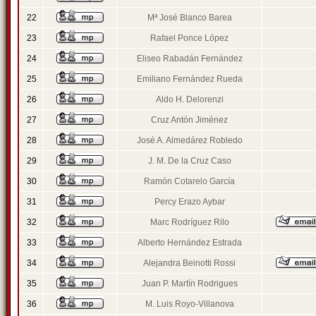
22
Mª José Blanco Barea
23
Rafael Ponce López
24
Eliseo Rabadán Fernández
25
Emiliano Fernández Rueda
26
Aldo H. Delorenzi
27
Cruz Antón Jiménez
28
José A. Almedárez Robledo
29
J. M. De la Cruz Caso
30
Ramón Cotarelo García
31
Percy Erazo Aybar
32
Marc Rodríguez Rilo
33
Alberto Hernández Estrada
34
Alejandra Beinotti Rossi
35
Juan P. Martín Rodrigues
36
M. Luis Royo-Villanova