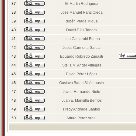
37
G. Martín Rodríguez
38
José Manuel Ranz Ojeda
39
Rubén Prada Miguel
40
David Díaz Tabera
41
Lino Camprubí Bueno
42
Jesús Carmona García
43
Eduardo Robredo Zugasti
44
Stella M. Angel Villegas
45
David Pérez López
46
Gustavo Barac Sisó Lausín
47
Javier Hernando Nieto
48
Juan E. Mansilla Berrios
49
Fredy Andrade Santos
50
Arturo Pérez Arnal