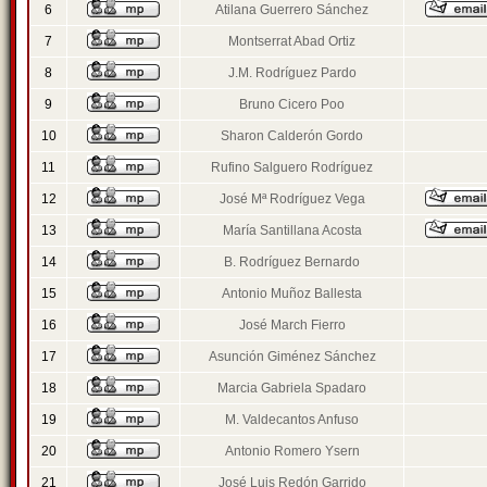
6
Atilana Guerrero Sánchez
7
Montserrat Abad Ortiz
8
J.M. Rodríguez Pardo
9
Bruno Cicero Poo
10
Sharon Calderón Gordo
11
Rufino Salguero Rodríguez
12
José Mª Rodríguez Vega
13
María Santillana Acosta
14
B. Rodríguez Bernardo
15
Antonio Muñoz Ballesta
16
José March Fierro
17
Asunción Giménez Sánchez
18
Marcia Gabriela Spadaro
19
M. Valdecantos Anfuso
20
Antonio Romero Ysern
21
José Luis Redón Garrido