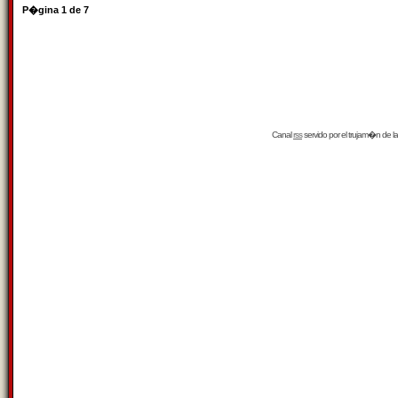
P�gina
1
de
7
Canal
rss
servido por el
trujam�n
de la