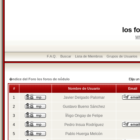
los f
w
F.A.Q.
Buscar
Lista de Miembros
Grupos de Usuarios
�ndice del Foro los foros de nódulo
Elija 
#
Nombre de Usuario
Email
1
Javier Delgado Palomar
2
Gustavo Bueno Sánchez
3
Íñigo Ongay de Felipe
4
Pedro Insua Rodríguez
5
Pablo Huerga Melcón