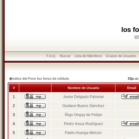
los f
w
F.A.Q.
Buscar
Lista de Miembros
Grupos de Usuarios
�ndice del Foro los foros de nódulo
Elija 
#
Nombre de Usuario
Email
1
Javier Delgado Palomar
2
Gustavo Bueno Sánchez
3
Íñigo Ongay de Felipe
4
Pedro Insua Rodríguez
5
Pablo Huerga Melcón