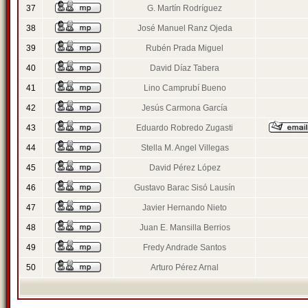
37
G. Martín Rodríguez
38
José Manuel Ranz Ojeda
39
Rubén Prada Miguel
40
David Díaz Tabera
41
Lino Camprubí Bueno
42
Jesús Carmona García
43
Eduardo Robredo Zugasti
44
Stella M. Angel Villegas
45
David Pérez López
46
Gustavo Barac Sisó Lausín
47
Javier Hernando Nieto
48
Juan E. Mansilla Berrios
49
Fredy Andrade Santos
50
Arturo Pérez Arnal