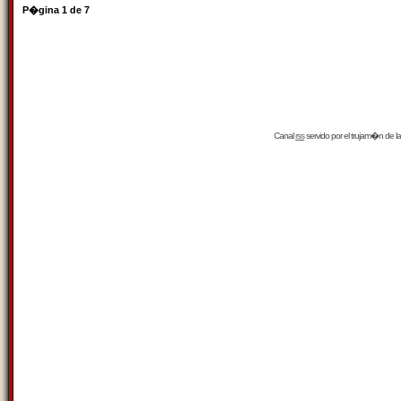
P�gina
1
de
7
Canal
rss
servido por el
trujam�n
de la