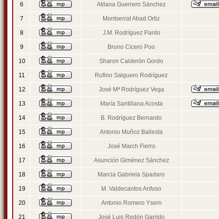
6
Atilana Guerrero Sánchez
7
Montserrat Abad Ortiz
8
J.M. Rodríguez Pardo
9
Bruno Cicero Poo
10
Sharon Calderón Gordo
11
Rufino Salguero Rodríguez
12
José Mª Rodríguez Vega
13
María Santillana Acosta
14
B. Rodríguez Bernardo
15
Antonio Muñoz Ballesta
16
José March Fierro
17
Asunción Giménez Sánchez
18
Marcia Gabriela Spadaro
19
M. Valdecantos Anfuso
20
Antonio Romero Ysern
21
José Luis Redón Garrido