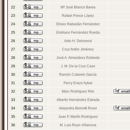
22
Mª José Blanco Barea
23
Rafael Ponce López
24
Eliseo Rabadán Fernández
25
Emiliano Fernández Rueda
26
Aldo H. Delorenzi
27
Cruz Antón Jiménez
28
José A. Almedárez Robledo
29
J. M. De la Cruz Caso
30
Ramón Cotarelo García
31
Percy Erazo Aybar
32
Marc Rodríguez Rilo
33
Alberto Hernández Estrada
34
Alejandra Beinotti Rossi
35
Juan P. Martín Rodrigues
36
M. Luis Royo-Villanova