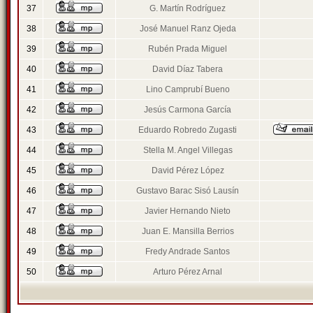
37
G. Martín Rodríguez
38
José Manuel Ranz Ojeda
39
Rubén Prada Miguel
40
David Díaz Tabera
41
Lino Camprubí Bueno
42
Jesús Carmona García
43
Eduardo Robredo Zugasti
44
Stella M. Angel Villegas
45
David Pérez López
46
Gustavo Barac Sisó Lausín
47
Javier Hernando Nieto
48
Juan E. Mansilla Berrios
49
Fredy Andrade Santos
50
Arturo Pérez Arnal