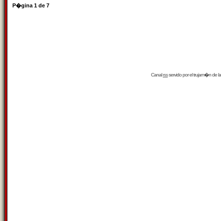
P�gina
1
de
7
Canal
rss
servido por el
trujam�n
de la