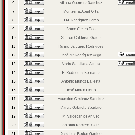
6
Atilana Guerrero Sánchez
7
Montserrat Abad Ortiz
8
J.M. Rodríguez Pardo
9
Bruno Cicero Poo
10
Sharon Calderón Gordo
11
Rufino Salguero Rodríguez
12
José Mª Rodríguez Vega
13
María Santillana Acosta
14
B. Rodríguez Bernardo
15
Antonio Muñoz Ballesta
16
José March Fierro
17
Asunción Giménez Sánchez
18
Marcia Gabriela Spadaro
19
M. Valdecantos Anfuso
20
Antonio Romero Ysern
21
José Luis Redón Garrido