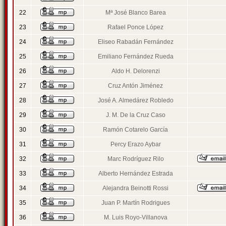
22
Mª José Blanco Barea
23
Rafael Ponce López
24
Eliseo Rabadán Fernández
25
Emiliano Fernández Rueda
26
Aldo H. Delorenzi
27
Cruz Antón Jiménez
28
José A. Almedárez Robledo
29
J. M. De la Cruz Caso
30
Ramón Cotarelo García
31
Percy Erazo Aybar
32
Marc Rodríguez Rilo
33
Alberto Hernández Estrada
34
Alejandra Beinotti Rossi
35
Juan P. Martín Rodrigues
36
M. Luis Royo-Villanova