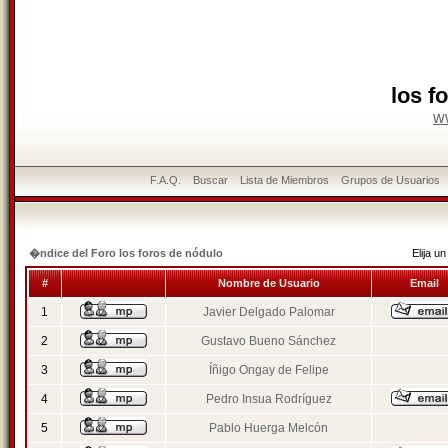
los f
w
F.A.Q.
Buscar
Lista de Miembros
Grupos de Usuarios
�ndice del Foro los foros de nódulo
Elija 
#
Nombre de Usuario
Email
1
Javier Delgado Palomar
2
Gustavo Bueno Sánchez
3
Íñigo Ongay de Felipe
4
Pedro Insua Rodríguez
5
Pablo Huerga Melcón