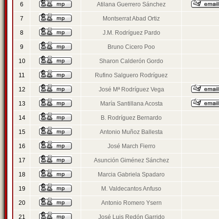
6
Atilana Guerrero Sánchez
7
Montserrat Abad Ortiz
8
J.M. Rodríguez Pardo
9
Bruno Cicero Poo
10
Sharon Calderón Gordo
11
Rufino Salguero Rodríguez
12
José Mª Rodríguez Vega
13
María Santillana Acosta
14
B. Rodríguez Bernardo
15
Antonio Muñoz Ballesta
16
José March Fierro
17
Asunción Giménez Sánchez
18
Marcia Gabriela Spadaro
19
M. Valdecantos Anfuso
20
Antonio Romero Ysern
21
José Luis Redón Garrido