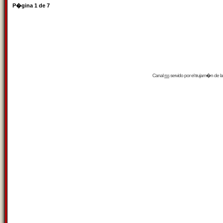
P�gina
1
de
7
Canal
rss
servido por el
trujam�n
de la