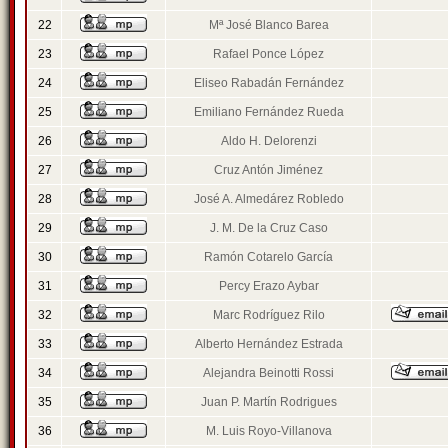
22
Mª José Blanco Barea
23
Rafael Ponce López
24
Eliseo Rabadán Fernández
25
Emiliano Fernández Rueda
26
Aldo H. Delorenzi
27
Cruz Antón Jiménez
28
José A. Almedárez Robledo
29
J. M. De la Cruz Caso
30
Ramón Cotarelo García
31
Percy Erazo Aybar
32
Marc Rodríguez Rilo
33
Alberto Hernández Estrada
34
Alejandra Beinotti Rossi
35
Juan P. Martín Rodrigues
36
M. Luis Royo-Villanova