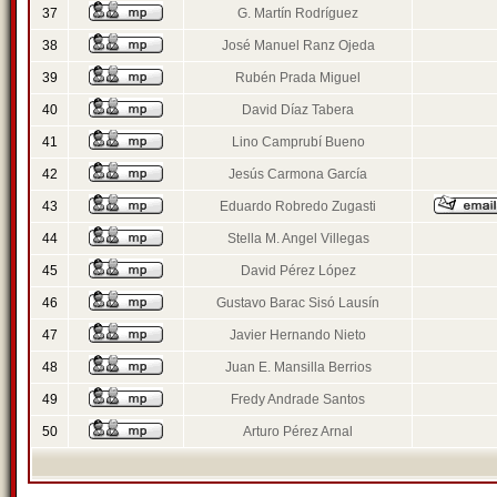
37
G. Martín Rodríguez
38
José Manuel Ranz Ojeda
39
Rubén Prada Miguel
40
David Díaz Tabera
41
Lino Camprubí Bueno
42
Jesús Carmona García
43
Eduardo Robredo Zugasti
44
Stella M. Angel Villegas
45
David Pérez López
46
Gustavo Barac Sisó Lausín
47
Javier Hernando Nieto
48
Juan E. Mansilla Berrios
49
Fredy Andrade Santos
50
Arturo Pérez Arnal