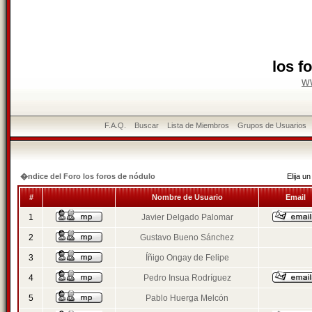
los f
w
F.A.Q.
Buscar
Lista de Miembros
Grupos de Usuarios
�ndice del Foro los foros de nódulo
Elija 
#
Nombre de Usuario
Email
1
Javier Delgado Palomar
2
Gustavo Bueno Sánchez
3
Íñigo Ongay de Felipe
4
Pedro Insua Rodríguez
5
Pablo Huerga Melcón