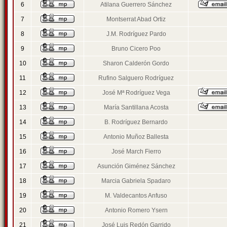
6
Atilana Guerrero Sánchez
7
Montserrat Abad Ortiz
8
J.M. Rodríguez Pardo
9
Bruno Cicero Poo
10
Sharon Calderón Gordo
11
Rufino Salguero Rodríguez
12
José Mª Rodríguez Vega
13
María Santillana Acosta
14
B. Rodríguez Bernardo
15
Antonio Muñoz Ballesta
16
José March Fierro
17
Asunción Giménez Sánchez
18
Marcia Gabriela Spadaro
19
M. Valdecantos Anfuso
20
Antonio Romero Ysern
21
José Luis Redón Garrido