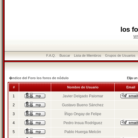
los f
w
F.A.Q.
Buscar
Lista de Miembros
Grupos de Usuarios
�ndice del Foro los foros de nódulo
Elija 
#
Nombre de Usuario
Email
1
Javier Delgado Palomar
2
Gustavo Bueno Sánchez
3
Íñigo Ongay de Felipe
4
Pedro Insua Rodríguez
5
Pablo Huerga Melcón