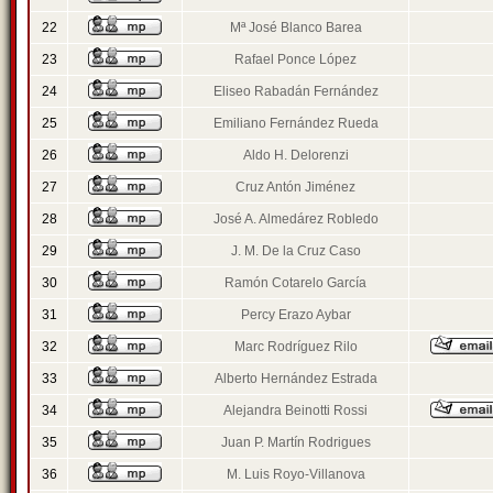
22
Mª José Blanco Barea
23
Rafael Ponce López
24
Eliseo Rabadán Fernández
25
Emiliano Fernández Rueda
26
Aldo H. Delorenzi
27
Cruz Antón Jiménez
28
José A. Almedárez Robledo
29
J. M. De la Cruz Caso
30
Ramón Cotarelo García
31
Percy Erazo Aybar
32
Marc Rodríguez Rilo
33
Alberto Hernández Estrada
34
Alejandra Beinotti Rossi
35
Juan P. Martín Rodrigues
36
M. Luis Royo-Villanova