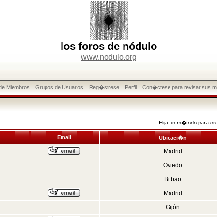
los foros de nódulo
www.nodulo.org
 de Miembros
Grupos de Usuarios
Reg�strese
Perfil
Con�ctese para revisar sus m
Elija un m�todo para or
Email
Ubicaci�n
Madrid
Oviedo
Bilbao
Madrid
Gijón