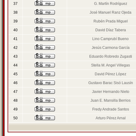
37
G. Martín Rodríguez
38
José Manuel Ranz Ojeda
39
Rubén Prada Miguel
40
David Díaz Tabera
41
Lino Camprubí Bueno
42
Jesús Carmona García
43
Eduardo Robredo Zugasti
44
Stella M. Angel Villegas
45
David Pérez López
46
Gustavo Barac Sisó Lausín
47
Javier Hernando Nieto
48
Juan E. Mansilla Berrios
49
Fredy Andrade Santos
50
Arturo Pérez Arnal