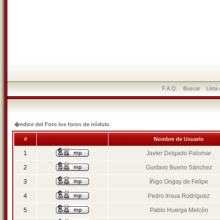
F.A.Q.
Buscar
Lista
�ndice del Foro los foros de nódulo
#
Nombre de Usuario
1
Javier Delgado Palomar
2
Gustavo Bueno Sánchez
3
Íñigo Ongay de Felipe
4
Pedro Insua Rodríguez
5
Pablo Huerga Melcón