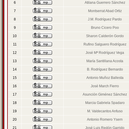
6
Atilana Guerrero Sánchez
7
Montserrat Abad Ortiz
8
J.M. Rodríguez Pardo
9
Bruno Cicero Poo
10
Sharon Calderón Gordo
11
Rufino Salguero Rodríguez
12
José Mª Rodríguez Vega
13
María Santillana Acosta
14
B. Rodríguez Bernardo
15
Antonio Muñoz Ballesta
16
José March Fierro
17
Asunción Giménez Sánchez
18
Marcia Gabriela Spadaro
19
M. Valdecantos Anfuso
20
Antonio Romero Ysern
21
José Luis Redón Garrido