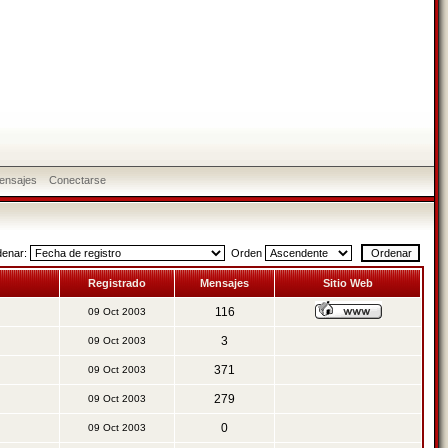
ensajes
Conectarse
denar:
Orden
Registrado
Mensajes
Sitio Web
116
09 Oct 2003
3
09 Oct 2003
371
09 Oct 2003
279
09 Oct 2003
0
09 Oct 2003