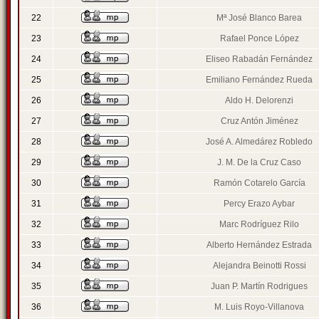
22
Mª José Blanco Barea
23
Rafael Ponce López
24
Eliseo Rabadán Fernández
25
Emiliano Fernández Rueda
26
Aldo H. Delorenzi
27
Cruz Antón Jiménez
28
José A. Almedárez Robledo
29
J. M. De la Cruz Caso
30
Ramón Cotarelo García
31
Percy Erazo Aybar
32
Marc Rodríguez Rilo
33
Alberto Hernández Estrada
34
Alejandra Beinotti Rossi
35
Juan P. Martín Rodrigues
36
M. Luis Royo-Villanova