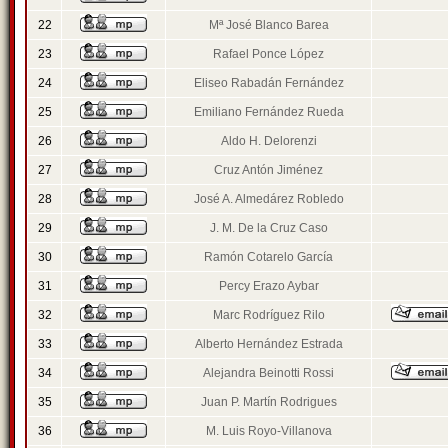
22
Mª José Blanco Barea
23
Rafael Ponce López
24
Eliseo Rabadán Fernández
25
Emiliano Fernández Rueda
26
Aldo H. Delorenzi
27
Cruz Antón Jiménez
28
José A. Almedárez Robledo
29
J. M. De la Cruz Caso
30
Ramón Cotarelo García
31
Percy Erazo Aybar
32
Marc Rodríguez Rilo
33
Alberto Hernández Estrada
34
Alejandra Beinotti Rossi
35
Juan P. Martín Rodrigues
36
M. Luis Royo-Villanova