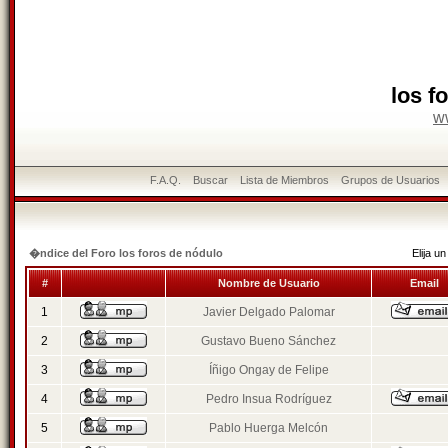
los f
w
F.A.Q.
Buscar
Lista de Miembros
Grupos de Usuarios
�ndice del Foro los foros de nódulo
Elija 
#
Nombre de Usuario
Email
1
Javier Delgado Palomar
2
Gustavo Bueno Sánchez
3
Íñigo Ongay de Felipe
4
Pedro Insua Rodríguez
5
Pablo Huerga Melcón