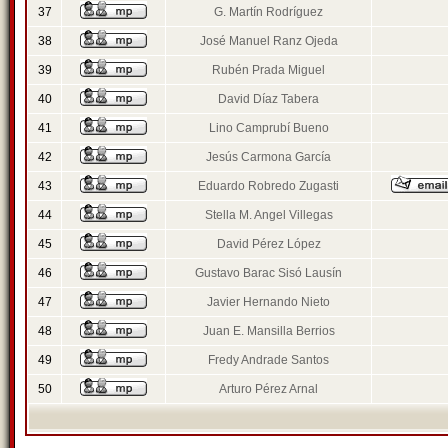
37
G. Martín Rodríguez
38
José Manuel Ranz Ojeda
39
Rubén Prada Miguel
40
David Díaz Tabera
41
Lino Camprubí Bueno
42
Jesús Carmona García
43
Eduardo Robredo Zugasti
44
Stella M. Angel Villegas
45
David Pérez López
46
Gustavo Barac Sisó Lausín
47
Javier Hernando Nieto
48
Juan E. Mansilla Berrios
49
Fredy Andrade Santos
50
Arturo Pérez Arnal