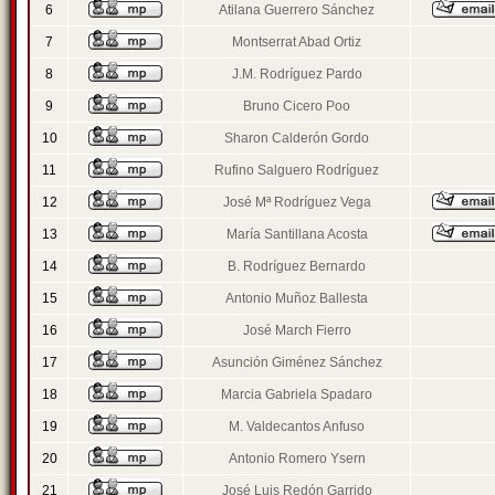
6
Atilana Guerrero Sánchez
7
Montserrat Abad Ortiz
8
J.M. Rodríguez Pardo
9
Bruno Cicero Poo
10
Sharon Calderón Gordo
11
Rufino Salguero Rodríguez
12
José Mª Rodríguez Vega
13
María Santillana Acosta
14
B. Rodríguez Bernardo
15
Antonio Muñoz Ballesta
16
José March Fierro
17
Asunción Giménez Sánchez
18
Marcia Gabriela Spadaro
19
M. Valdecantos Anfuso
20
Antonio Romero Ysern
21
José Luis Redón Garrido