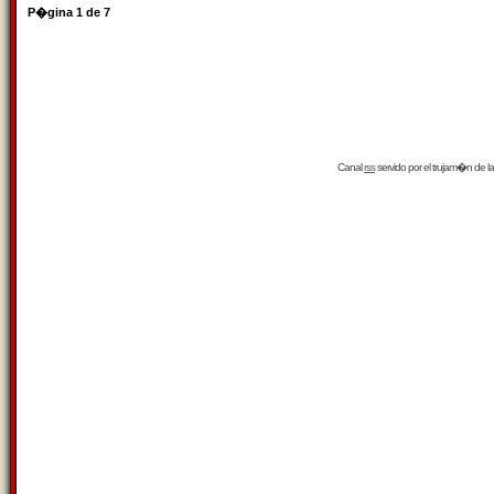
P�gina
1
de
7
Canal
rss
servido por el
trujam�n
de la