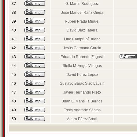
37
G. Martín Rodríguez
38
José Manuel Ranz Ojeda
39
Rubén Prada Miguel
40
David Díaz Tabera
41
Lino Camprubí Bueno
42
Jesús Carmona García
43
Eduardo Robredo Zugasti
44
Stella M. Angel Villegas
45
David Pérez López
46
Gustavo Barac Sisó Lausín
47
Javier Hernando Nieto
48
Juan E. Mansilla Berrios
49
Fredy Andrade Santos
50
Arturo Pérez Arnal