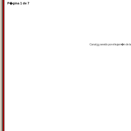
P�gina
1
de
7
Canal
rss
servido por el
trujam�n
de la