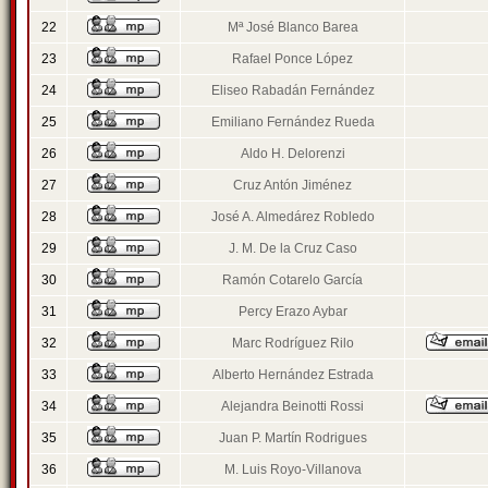
22
Mª José Blanco Barea
23
Rafael Ponce López
24
Eliseo Rabadán Fernández
25
Emiliano Fernández Rueda
26
Aldo H. Delorenzi
27
Cruz Antón Jiménez
28
José A. Almedárez Robledo
29
J. M. De la Cruz Caso
30
Ramón Cotarelo García
31
Percy Erazo Aybar
32
Marc Rodríguez Rilo
33
Alberto Hernández Estrada
34
Alejandra Beinotti Rossi
35
Juan P. Martín Rodrigues
36
M. Luis Royo-Villanova