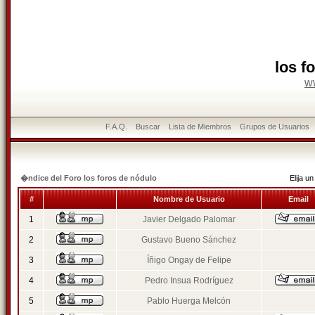
los f
w
F.A.Q.
Buscar
Lista de Miembros
Grupos de Usuarios
�ndice del Foro los foros de nódulo
Elija 
#
Nombre de Usuario
Email
1
Javier Delgado Palomar
2
Gustavo Bueno Sánchez
3
Íñigo Ongay de Felipe
4
Pedro Insua Rodríguez
5
Pablo Huerga Melcón