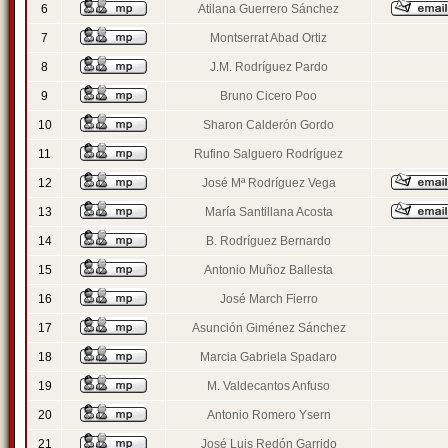
6
Atilana Guerrero Sánchez
7
Montserrat Abad Ortiz
8
J.M. Rodríguez Pardo
9
Bruno Cicero Poo
10
Sharon Calderón Gordo
11
Rufino Salguero Rodríguez
12
José Mª Rodríguez Vega
13
María Santillana Acosta
14
B. Rodríguez Bernardo
15
Antonio Muñoz Ballesta
16
José March Fierro
17
Asunción Giménez Sánchez
18
Marcia Gabriela Spadaro
19
M. Valdecantos Anfuso
20
Antonio Romero Ysern
21
José Luis Redón Garrido