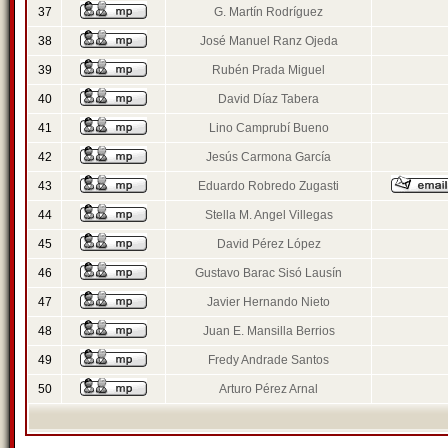
37
G. Martín Rodríguez
38
José Manuel Ranz Ojeda
39
Rubén Prada Miguel
40
David Díaz Tabera
41
Lino Camprubí Bueno
42
Jesús Carmona García
43
Eduardo Robredo Zugasti
44
Stella M. Angel Villegas
45
David Pérez López
46
Gustavo Barac Sisó Lausín
47
Javier Hernando Nieto
48
Juan E. Mansilla Berrios
49
Fredy Andrade Santos
50
Arturo Pérez Arnal