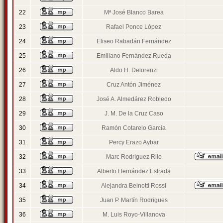
22
Mª José Blanco Barea
23
Rafael Ponce López
24
Eliseo Rabadán Fernández
25
Emiliano Fernández Rueda
26
Aldo H. Delorenzi
27
Cruz Antón Jiménez
28
José A. Almedárez Robledo
29
J. M. De la Cruz Caso
30
Ramón Cotarelo García
31
Percy Erazo Aybar
32
Marc Rodríguez Rilo
33
Alberto Hernández Estrada
34
Alejandra Beinotti Rossi
35
Juan P. Martín Rodrigues
36
M. Luis Royo-Villanova