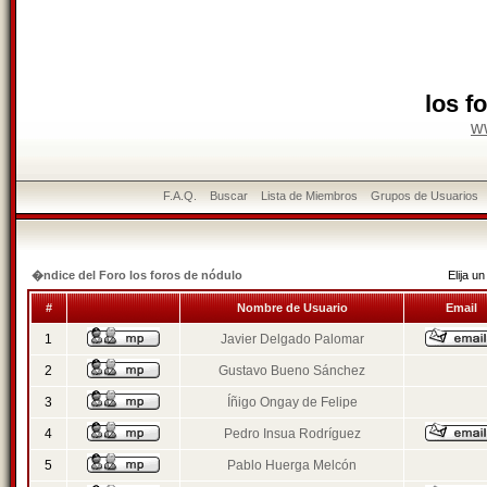
los f
w
F.A.Q.
Buscar
Lista de Miembros
Grupos de Usuarios
�ndice del Foro los foros de nódulo
Elija 
#
Nombre de Usuario
Email
1
Javier Delgado Palomar
2
Gustavo Bueno Sánchez
3
Íñigo Ongay de Felipe
4
Pedro Insua Rodríguez
5
Pablo Huerga Melcón