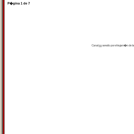
P�gina
1
de
7
Canal
rss
servido por el
trujam�n
de la