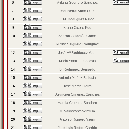
6
Atilana Guerrero Sánchez
7
Montserrat Abad Ortiz
8
J.M. Rodríguez Pardo
9
Bruno Cicero Poo
10
Sharon Calderón Gordo
11
Rufino Salguero Rodríguez
12
José Mª Rodríguez Vega
13
María Santillana Acosta
14
B. Rodríguez Bernardo
15
Antonio Muñoz Ballesta
16
José March Fierro
17
Asunción Giménez Sánchez
18
Marcia Gabriela Spadaro
19
M. Valdecantos Anfuso
20
Antonio Romero Ysern
21
José Luis Redón Garrido