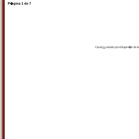
P�gina
1
de
7
Canal
rss
servido por el
trujam�n
de la