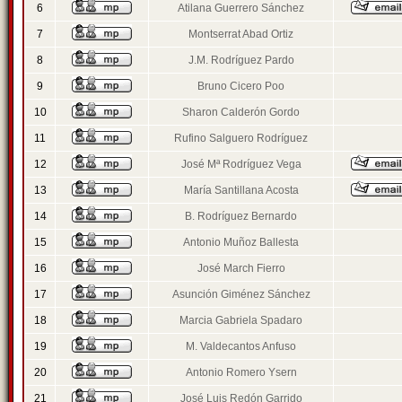
6
Atilana Guerrero Sánchez
7
Montserrat Abad Ortiz
8
J.M. Rodríguez Pardo
9
Bruno Cicero Poo
10
Sharon Calderón Gordo
11
Rufino Salguero Rodríguez
12
José Mª Rodríguez Vega
13
María Santillana Acosta
14
B. Rodríguez Bernardo
15
Antonio Muñoz Ballesta
16
José March Fierro
17
Asunción Giménez Sánchez
18
Marcia Gabriela Spadaro
19
M. Valdecantos Anfuso
20
Antonio Romero Ysern
21
José Luis Redón Garrido