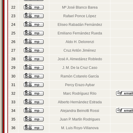
22
Mª José Blanco Barea
23
Rafael Ponce López
24
Eliseo Rabadán Fernández
25
Emiliano Fernández Rueda
26
Aldo H. Delorenzi
27
Cruz Antón Jiménez
28
José A. Almedárez Robledo
29
J. M. De la Cruz Caso
30
Ramón Cotarelo García
31
Percy Erazo Aybar
32
Marc Rodríguez Rilo
33
Alberto Hernández Estrada
34
Alejandra Beinotti Rossi
35
Juan P. Martín Rodrigues
36
M. Luis Royo-Villanova