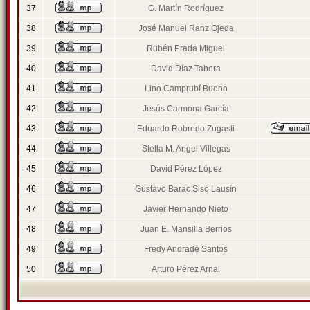
37
G. Martín Rodríguez
38
José Manuel Ranz Ojeda
39
Rubén Prada Miguel
40
David Díaz Tabera
41
Lino Camprubí Bueno
42
Jesús Carmona García
43
Eduardo Robredo Zugasti
44
Stella M. Angel Villegas
45
David Pérez López
46
Gustavo Barac Sisó Lausín
47
Javier Hernando Nieto
48
Juan E. Mansilla Berrios
49
Fredy Andrade Santos
50
Arturo Pérez Arnal