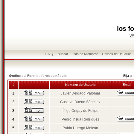
los f
w
F.A.Q.
Buscar
Lista de Miembros
Grupos de Usuarios
�ndice del Foro los foros de nódulo
Elija 
#
Nombre de Usuario
Email
1
Javier Delgado Palomar
2
Gustavo Bueno Sánchez
3
Íñigo Ongay de Felipe
4
Pedro Insua Rodríguez
5
Pablo Huerga Melcón