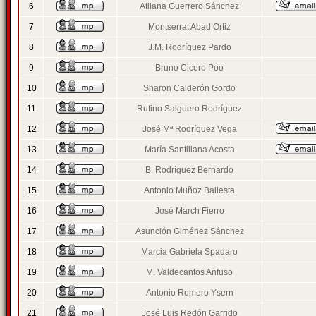
6
Atilana Guerrero Sánchez
7
Montserrat Abad Ortiz
8
J.M. Rodríguez Pardo
9
Bruno Cicero Poo
10
Sharon Calderón Gordo
11
Rufino Salguero Rodríguez
12
José Mª Rodríguez Vega
13
María Santillana Acosta
14
B. Rodríguez Bernardo
15
Antonio Muñoz Ballesta
16
José March Fierro
17
Asunción Giménez Sánchez
18
Marcia Gabriela Spadaro
19
M. Valdecantos Anfuso
20
Antonio Romero Ysern
21
José Luis Redón Garrido