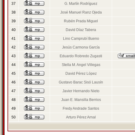
37
G. Martín Rodríguez
38
José Manuel Ranz Ojeda
39
Rubén Prada Miguel
40
David Díaz Tabera
41
Lino Camprubí Bueno
42
Jesús Carmona García
43
Eduardo Robredo Zugasti
44
Stella M. Angel Villegas
45
David Pérez López
46
Gustavo Barac Sisó Lausín
47
Javier Hernando Nieto
48
Juan E. Mansilla Berrios
49
Fredy Andrade Santos
50
Arturo Pérez Arnal