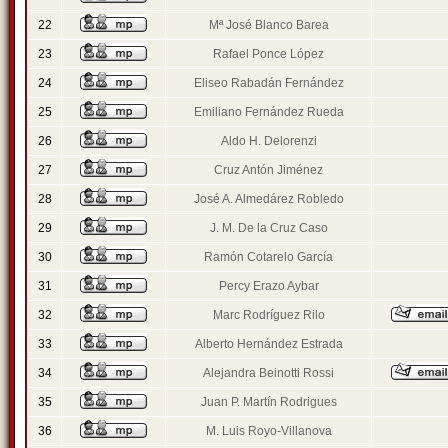
22
Mª José Blanco Barea
23
Rafael Ponce López
24
Eliseo Rabadán Fernández
25
Emiliano Fernández Rueda
26
Aldo H. Delorenzi
27
Cruz Antón Jiménez
28
José A. Almedárez Robledo
29
J. M. De la Cruz Caso
30
Ramón Cotarelo García
31
Percy Erazo Aybar
32
Marc Rodríguez Rilo
33
Alberto Hernández Estrada
34
Alejandra Beinotti Rossi
35
Juan P. Martín Rodrigues
36
M. Luis Royo-Villanova