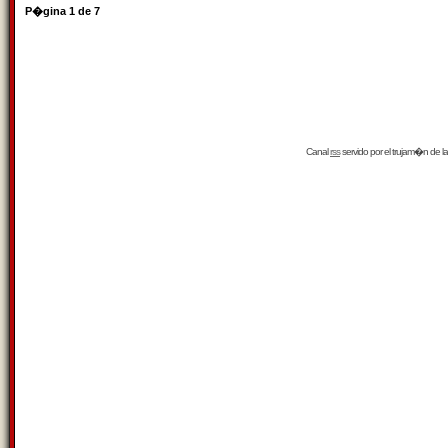
P�gina
1
de
7
Canal
rss
servido por el
trujam�n
de la