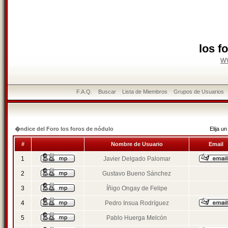
los f
w
F.A.Q.
Buscar
Lista de Miembros
Grupos de Usuarios
�ndice del Foro los foros de nódulo
Elija 
#
Nombre de Usuario
Email
1
Javier Delgado Palomar
2
Gustavo Bueno Sánchez
3
Íñigo Ongay de Felipe
4
Pedro Insua Rodríguez
5
Pablo Huerga Melcón