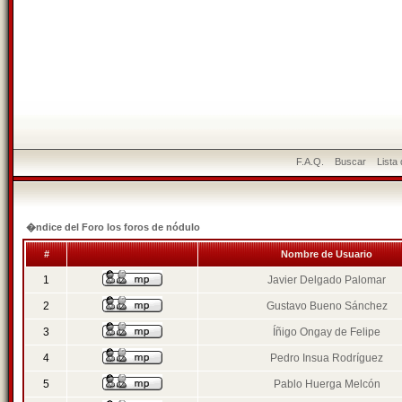
F.A.Q.
Buscar
Lista
�ndice del Foro los foros de nódulo
#
Nombre de Usuario
1
Javier Delgado Palomar
2
Gustavo Bueno Sánchez
3
Íñigo Ongay de Felipe
4
Pedro Insua Rodríguez
5
Pablo Huerga Melcón