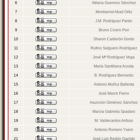
6
Atilana Guerrero Sánchez
7
Montserrat Abad Ortiz
8
J.M. Rodríguez Pardo
9
Bruno Cicero Poo
10
Sharon Calderón Gordo
11
Rufino Salguero Rodríguez
12
José Mª Rodríguez Vega
13
María Santillana Acosta
14
B. Rodríguez Bernardo
15
Antonio Muñoz Ballesta
16
José March Fierro
17
Asunción Giménez Sánchez
18
Marcia Gabriela Spadaro
19
M. Valdecantos Anfuso
20
Antonio Romero Ysern
21
José Luis Redón Garrido