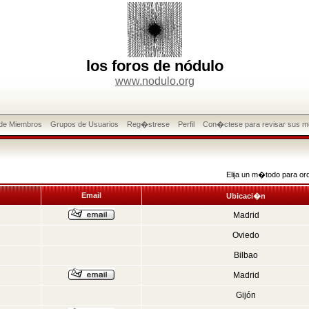
los foros de nódulo
www.nodulo.org
 de Miembros
Grupos de Usuarios
Reg�strese
Perfil
Con�ctese para revisar sus m
Elija un m�todo para or
Email
Ubicaci�n
Madrid
Oviedo
Bilbao
Madrid
Gijón