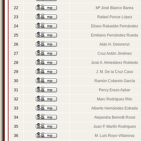
22
Mª José Blanco Barea
23
Rafael Ponce López
24
Eliseo Rabadán Fernández
25
Emiliano Fernández Rueda
26
Aldo H. Delorenzi
27
Cruz Antón Jiménez
28
José A. Almedárez Robledo
29
J. M. De la Cruz Caso
30
Ramón Cotarelo García
31
Percy Erazo Aybar
32
Marc Rodríguez Rilo
33
Alberto Hernández Estrada
34
Alejandra Beinotti Rossi
35
Juan P. Martín Rodrigues
36
M. Luis Royo-Villanova