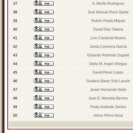
37
G. Martín Rodríguez
38
José Manuel Ranz Ojeda
39
Rubén Prada Miguel
40
David Díaz Tabera
41
Lino Camprubí Bueno
42
Jesús Carmona García
43
Eduardo Robredo Zugasti
44
Stella M. Angel Villegas
45
David Pérez López
46
Gustavo Barac Sisó Lausín
47
Javier Hernando Nieto
48
Juan E. Mansilla Berrios
49
Fredy Andrade Santos
50
Arturo Pérez Arnal