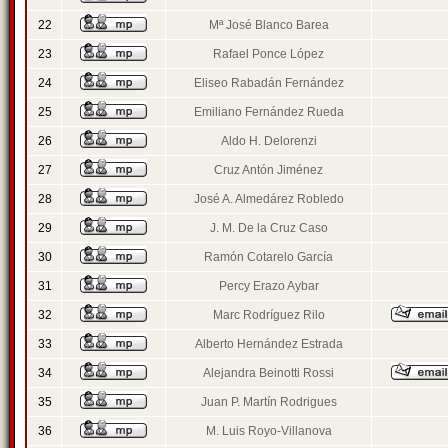
22
Mª José Blanco Barea
23
Rafael Ponce López
24
Eliseo Rabadán Fernández
25
Emiliano Fernández Rueda
26
Aldo H. Delorenzi
27
Cruz Antón Jiménez
28
José A. Almedárez Robledo
29
J. M. De la Cruz Caso
30
Ramón Cotarelo García
31
Percy Erazo Aybar
32
Marc Rodríguez Rilo
33
Alberto Hernández Estrada
34
Alejandra Beinotti Rossi
35
Juan P. Martín Rodrigues
36
M. Luis Royo-Villanova