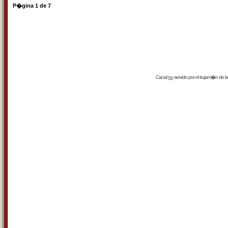
P�gina
1
de
7
Canal
rss
servido por el
trujam�n
de la