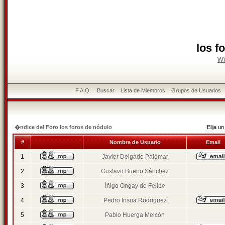
los f
w
F.A.Q.
Buscar
Lista de Miembros
Grupos de Usuarios
�ndice del Foro los foros de nódulo
Elija 
#
Nombre de Usuario
Email
1
Javier Delgado Palomar
2
Gustavo Bueno Sánchez
3
Íñigo Ongay de Felipe
4
Pedro Insua Rodríguez
5
Pablo Huerga Melcón