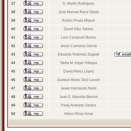
37
G. Martín Rodríguez
38
José Manuel Ranz Ojeda
39
Rubén Prada Miguel
40
David Díaz Tabera
41
Lino Camprubí Bueno
42
Jesús Carmona García
43
Eduardo Robredo Zugasti
44
Stella M. Angel Villegas
45
David Pérez López
46
Gustavo Barac Sisó Lausín
47
Javier Hernando Nieto
48
Juan E. Mansilla Berrios
49
Fredy Andrade Santos
50
Arturo Pérez Arnal