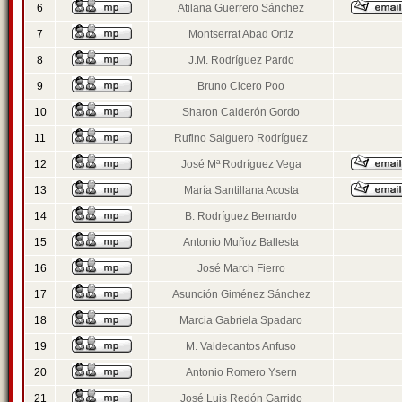
6
Atilana Guerrero Sánchez
7
Montserrat Abad Ortiz
8
J.M. Rodríguez Pardo
9
Bruno Cicero Poo
10
Sharon Calderón Gordo
11
Rufino Salguero Rodríguez
12
José Mª Rodríguez Vega
13
María Santillana Acosta
14
B. Rodríguez Bernardo
15
Antonio Muñoz Ballesta
16
José March Fierro
17
Asunción Giménez Sánchez
18
Marcia Gabriela Spadaro
19
M. Valdecantos Anfuso
20
Antonio Romero Ysern
21
José Luis Redón Garrido