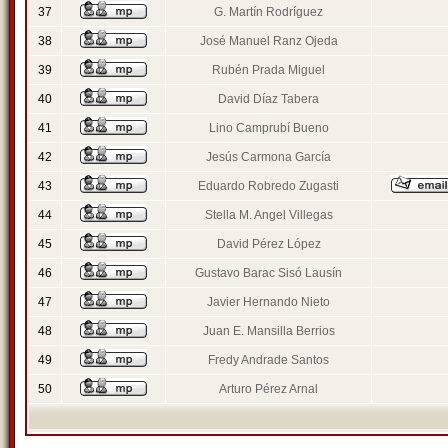
37
G. Martín Rodríguez
38
José Manuel Ranz Ojeda
39
Rubén Prada Miguel
40
David Díaz Tabera
41
Lino Camprubí Bueno
42
Jesús Carmona García
43
Eduardo Robredo Zugasti
44
Stella M. Angel Villegas
45
David Pérez López
46
Gustavo Barac Sisó Lausín
47
Javier Hernando Nieto
48
Juan E. Mansilla Berrios
49
Fredy Andrade Santos
50
Arturo Pérez Arnal