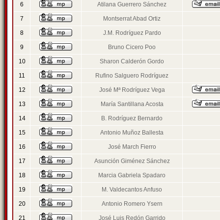
6
Atilana Guerrero Sánchez
7
Montserrat Abad Ortiz
8
J.M. Rodríguez Pardo
9
Bruno Cicero Poo
10
Sharon Calderón Gordo
11
Rufino Salguero Rodríguez
12
José Mª Rodríguez Vega
13
María Santillana Acosta
14
B. Rodríguez Bernardo
15
Antonio Muñoz Ballesta
16
José March Fierro
17
Asunción Giménez Sánchez
18
Marcia Gabriela Spadaro
19
M. Valdecantos Anfuso
20
Antonio Romero Ysern
21
José Luis Redón Garrido