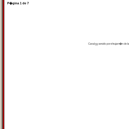
P�gina
1
de
7
Canal
rss
servido por el
trujam�n
de la