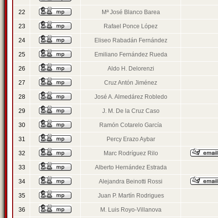
22
Mª José Blanco Barea
23
Rafael Ponce López
24
Eliseo Rabadán Fernández
25
Emiliano Fernández Rueda
26
Aldo H. Delorenzi
27
Cruz Antón Jiménez
28
José A. Almedárez Robledo
29
J. M. De la Cruz Caso
30
Ramón Cotarelo García
31
Percy Erazo Aybar
32
Marc Rodríguez Rilo
33
Alberto Hernández Estrada
34
Alejandra Beinotti Rossi
35
Juan P. Martín Rodrigues
36
M. Luis Royo-Villanova