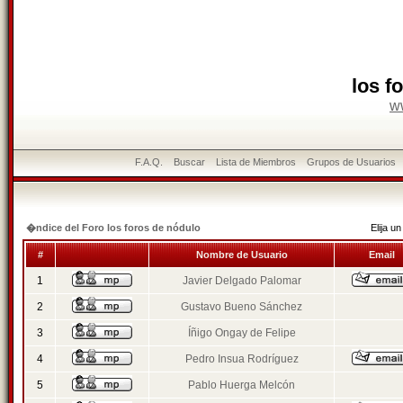
los f
w
F.A.Q.
Buscar
Lista de Miembros
Grupos de Usuarios
�ndice del Foro los foros de nódulo
Elija 
#
Nombre de Usuario
Email
1
Javier Delgado Palomar
2
Gustavo Bueno Sánchez
3
Íñigo Ongay de Felipe
4
Pedro Insua Rodríguez
5
Pablo Huerga Melcón