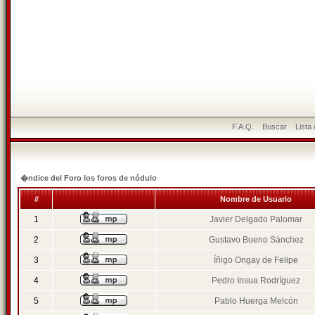
F.A.Q.
Buscar
Lista
�ndice del Foro los foros de nódulo
#
Nombre de Usuario
1
Javier Delgado Palomar
2
Gustavo Bueno Sánchez
3
Íñigo Ongay de Felipe
4
Pedro Insua Rodríguez
5
Pablo Huerga Melcón