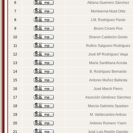
6
Atilana Guerrero Sánchez
7
Montserrat Abad Ortiz
8
J.M. Rodríguez Pardo
9
Bruno Cicero Poo
10
Sharon Calderón Gordo
11
Rufino Salguero Rodríguez
12
José Mª Rodríguez Vega
13
María Santillana Acosta
14
B. Rodríguez Bernardo
15
Antonio Muñoz Ballesta
16
José March Fierro
17
Asunción Giménez Sánchez
18
Marcia Gabriela Spadaro
19
M. Valdecantos Anfuso
20
Antonio Romero Ysern
21
José Luis Redón Garrido