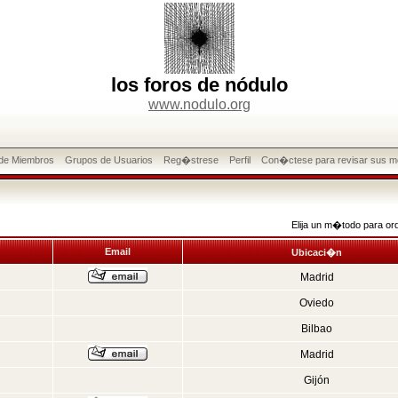
los foros de nódulo
www.nodulo.org
 de Miembros
Grupos de Usuarios
Reg�strese
Perfil
Con�ctese para revisar sus m
Elija un m�todo para or
Email
Ubicaci�n
Madrid
Oviedo
Bilbao
Madrid
Gijón