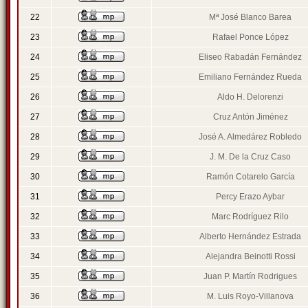
22
Mª José Blanco Barea
23
Rafael Ponce López
24
Eliseo Rabadán Fernández
25
Emiliano Fernández Rueda
26
Aldo H. Delorenzi
27
Cruz Antón Jiménez
28
José A. Almedárez Robledo
29
J. M. De la Cruz Caso
30
Ramón Cotarelo García
31
Percy Erazo Aybar
32
Marc Rodríguez Rilo
33
Alberto Hernández Estrada
34
Alejandra Beinotti Rossi
35
Juan P. Martín Rodrigues
36
M. Luis Royo-Villanova