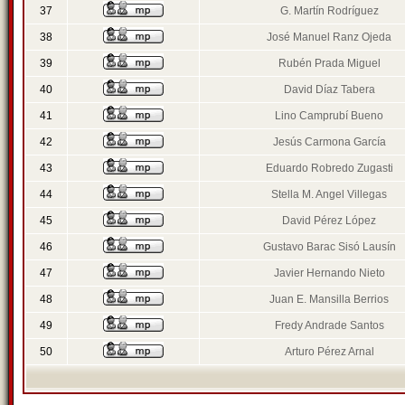
37
G. Martín Rodríguez
38
José Manuel Ranz Ojeda
39
Rubén Prada Miguel
40
David Díaz Tabera
41
Lino Camprubí Bueno
42
Jesús Carmona García
43
Eduardo Robredo Zugasti
44
Stella M. Angel Villegas
45
David Pérez López
46
Gustavo Barac Sisó Lausín
47
Javier Hernando Nieto
48
Juan E. Mansilla Berrios
49
Fredy Andrade Santos
50
Arturo Pérez Arnal