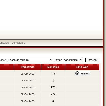
ensajes
Conectarse
denar:
Orden
Registrado
Mensajes
Sitio Web
116
09 Oct 2003
3
09 Oct 2003
371
09 Oct 2003
279
09 Oct 2003
0
09 Oct 2003