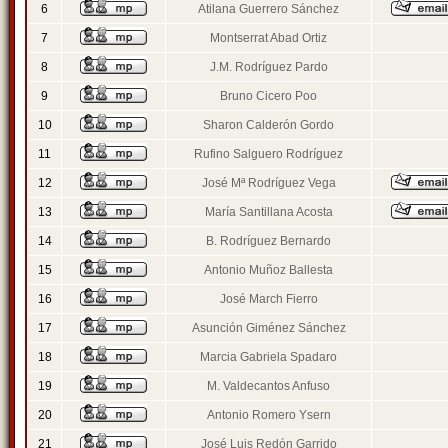
6
Atilana Guerrero Sánchez
7
Montserrat Abad Ortiz
8
J.M. Rodríguez Pardo
9
Bruno Cicero Poo
10
Sharon Calderón Gordo
11
Rufino Salguero Rodríguez
12
José Mª Rodríguez Vega
13
María Santillana Acosta
14
B. Rodríguez Bernardo
15
Antonio Muñoz Ballesta
16
José March Fierro
17
Asunción Giménez Sánchez
18
Marcia Gabriela Spadaro
19
M. Valdecantos Anfuso
20
Antonio Romero Ysern
21
José Luis Redón Garrido