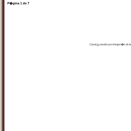
P�gina
1
de
7
Canal
rss
servido por el
trujam�n
de la