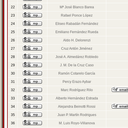
22
Mª José Blanco Barea
23
Rafael Ponce López
24
Eliseo Rabadán Fernández
25
Emiliano Fernández Rueda
26
Aldo H. Delorenzi
27
Cruz Antón Jiménez
28
José A. Almedárez Robledo
29
J. M. De la Cruz Caso
30
Ramón Cotarelo García
31
Percy Erazo Aybar
32
Marc Rodríguez Rilo
33
Alberto Hernández Estrada
34
Alejandra Beinotti Rossi
35
Juan P. Martín Rodrigues
36
M. Luis Royo-Villanova