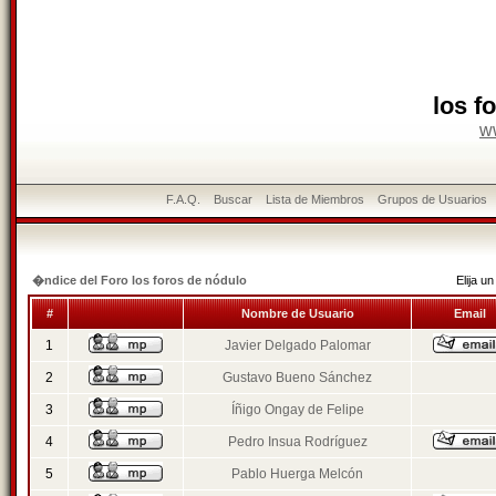
los f
w
F.A.Q.
Buscar
Lista de Miembros
Grupos de Usuarios
�ndice del Foro los foros de nódulo
Elija 
#
Nombre de Usuario
Email
1
Javier Delgado Palomar
2
Gustavo Bueno Sánchez
3
Íñigo Ongay de Felipe
4
Pedro Insua Rodríguez
5
Pablo Huerga Melcón