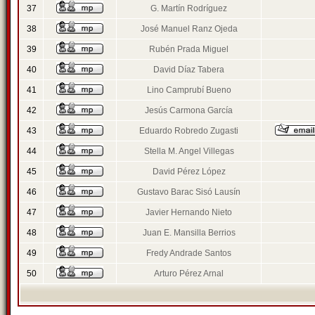
37
G. Martín Rodríguez
38
José Manuel Ranz Ojeda
39
Rubén Prada Miguel
40
David Díaz Tabera
41
Lino Camprubí Bueno
42
Jesús Carmona García
43
Eduardo Robredo Zugasti
44
Stella M. Angel Villegas
45
David Pérez López
46
Gustavo Barac Sisó Lausín
47
Javier Hernando Nieto
48
Juan E. Mansilla Berrios
49
Fredy Andrade Santos
50
Arturo Pérez Arnal